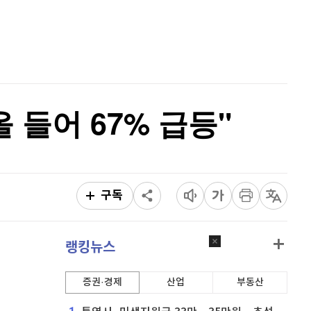
퀀텀
924
(
0.87%
)
홈
AI추천
이더리움 클래식
9,160
(
0.38%
)
품
마켓이슈
특징주
이벤트
비트코인
91,325,000
(
-0.03%
)
들어 67% 급등"
구독
랭킹뉴스
증권·경제
산업
부동산