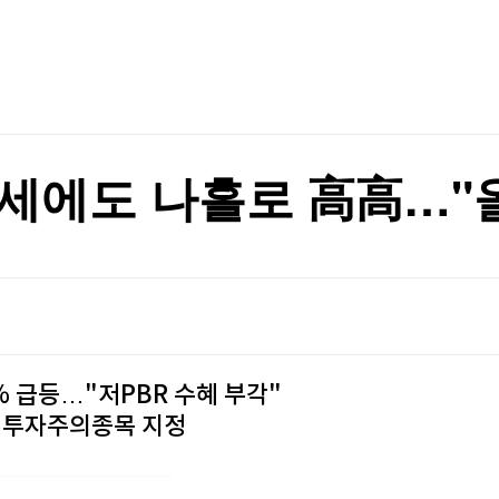
TV홈
무료방송
전체뉴스
증권
파트너스
경제
종목핫라인
추천 상
산업
경제
오늘의 
정치
생활경제
수익후기
국제
기업·CEO
이벤트
칼럼·연재
세에도 나홀로 高高…"올 
특집방송
전체 프로그램
채널/편성
지역별채널
% 급등…"저PBR 수혜 부각"
)
편성표
행 투자주의종목 지정