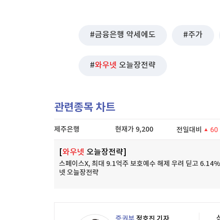
금융은행 약세에도
주가
와우넷
오늘장전략
관련종목 차트
제주은행
현재가
9,200
전일대비
60
[
와우넷
오늘장전략]
스페이스X, 최대 9.1억주 보호예수 해제 우려 딛고 6.14%
넷 오늘장전략
증권부
정호진 기자