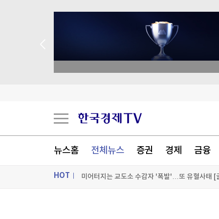
종목 무료 정밀 진단
달러 대신 '차곡차곡'…中 21개월째 금 사재기
공습 한계, 탄약 고갈…"미군 수뇌부, 이란전 출
한 총리, 경북 청도 찾아 가뭄·폭염피해 점검…"
뉴스홈
전체뉴스
증권
경제
금융
미어터지는 교도소 수감자 '폭발'…또 유혈사태 [글
HOT
[포토+] 박정민, '멋짐 가득한 모습~'
"나야, '흑백요리사' 시즌3"
ON AIR
뉴스
[온에어] 경제전쟁 꾼 시즌3