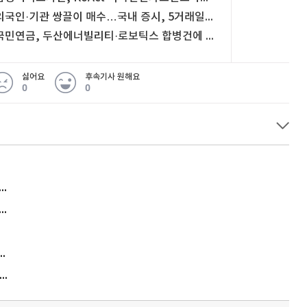
외국인·기관 쌍끌이 매수…국내 증시, 5거래일 만에 반등
국민연금, 두산에너빌리티·로보틱스 합병건에 사실상 기권
싫어요
후속기사 원해요
0
0
허지웅 "우리가 지지한 인간들이 이 꼴을"...또 소신 발언
아내 가출하자 성매매女 불러 음주, 아들 살해한 30대
김원훈 주식 1억8천 올인했는데…현실은 '-2,400만원'
"우리 애 사진 왜 적어요?" 민원 폭발…세상이 어쩌다