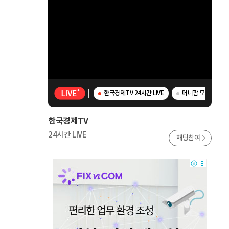
한국경제TV 24시간 LIVE
머니팜 모닝라이브 
한국경제TV
24시간 LIVE
채팅참여