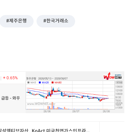
제주은행
한국거래소
0.65%
 급등 - 와우
삼성액티브자산, KoAct 미국천연가스인프라액티브 ETF 상장