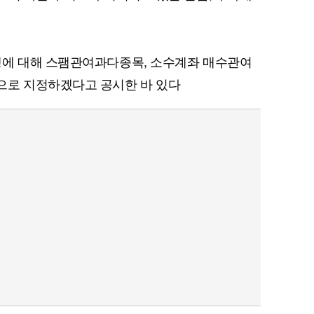
행에 대해 스팸관여과다종목, 소수계좌 매수관여
퀀텀
으로 지정하겠다고 공시한 바 있다
이더리움 클래식
9