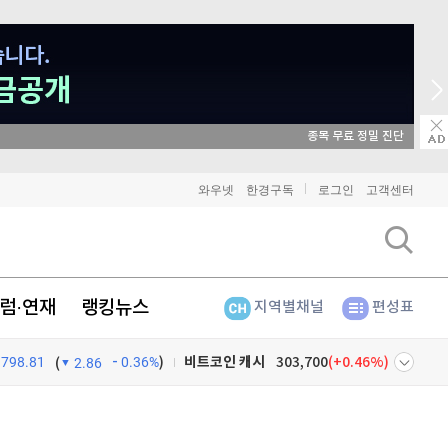
매일 매일 꽝 없는 룰렛 이벤트
비트코인
91,325,000
(
-0.03%
)
와우넷
한경구독
로그인
고객센터
이더리움
2,695,000
(
0.11%
)
리플
1,453
(
0.62%
)
럼·연재
랭킹뉴스
지역별채널
편성표
비트코인 캐시
303,700
(
0.46%
)
798.81
0.36%
)
(
2.86
이오스
896
(
-0.45%
)
비트코인 골드
1,313
(
-763.82%
)
넷
주식창