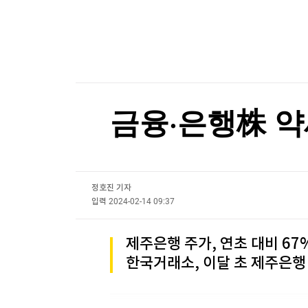
한국경제TV
뉴스홈
달러 대신 '차곡차곡'…中 21개월째 금 사재기
머니팜 모닝라이브
증권
굿모닝 작전
금융
달러 대신 '차곡차곡'…中 21개월째 금 사재기
오늘장 뭐사지?
부동산
[오후5시] 뉴스플러스
사회
온로드 (ON ROAD) 인사이트
글로벌경제
금융·은행株 약
랭킹뉴스
정호진 기자
미네르바아카데미
증권 데이터
입력
2024-02-14 09:37
스페셜강의
특징주 뉴스
제주은행 주가, 연초 대비 67
투자/재테크
매매신호 (랭킹100
한국거래소, 이달 초 제주은
부동산/세무
투자분석
산업
국내증시
[모집-3기-] 돈버는 트레이딩 투자 북클럽
환율