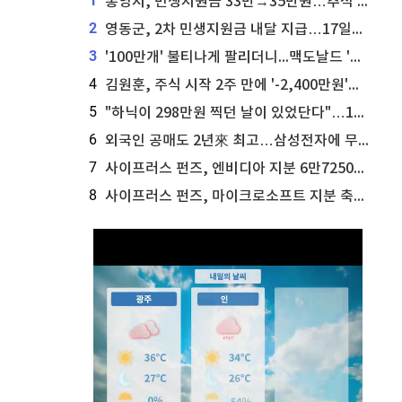
1
통영시, 민생지원금 33만→35만원…추석 전 푼다
2
영동군, 2차 민생지원금 내달 지급…17일부터 신청 접수
3
'100만개' 불티나게 팔리더니...맥도날드 '충주찰옥수수버거' 돌연 판매 종료
4
김원훈, 주식 시작 2주 만에 '-2,400만원'…"차 한 대 값 날렸다"
5
"하닉이 298만원 찍던 날이 있었단다"…100만 클릭 '전래동화' 정체
6
외국인 공매도 2년來 최고…삼성전자에 무슨일이 [B급기자의 B급리포트]
7
사이프러스 펀즈, 엔비디아 지분 6만7250주 매각
8
사이프러스 펀즈, 마이크로소프트 지분 축소...3만3천 주 매각