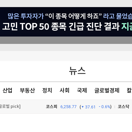
뉴스
구전략 모색중"
최악 시나리오 대비"
산업
부동산
정치
사회
국제
글로벌경제
칼
로벌 pick]
코스피
6,258.77
0.6%
)
코스닥
(
37.61
TV프로그램
와우