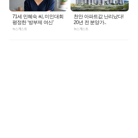
71세 민혜숙 씨, 미인대회
천안 아파트값 난리났다!
평정한 ‘방부제 여신’
20년 전 분양가..
뉴스캐스트
뉴스캐스트