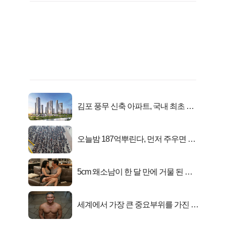
김포 풍무 신축 아파트, 국내 최초 반
값 분양..
오늘밤 187억뿌린다, 먼저 주우면 최
대1억..!
5cm 왜소남이 한 달 만에 거물 된 사
연
세계에서 가장 큰 중요부위를 가진 남
자의 진실