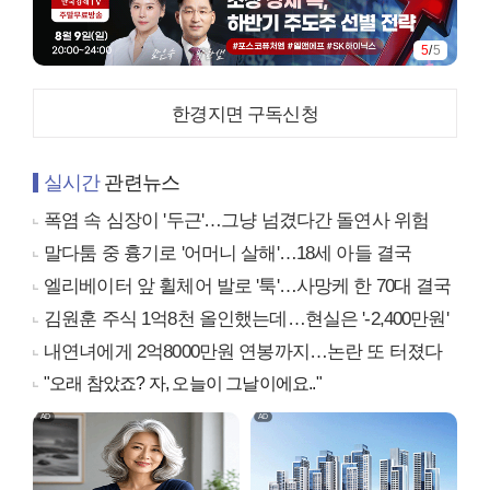
5
/
5
한경지면 구독신청
실시간
관련뉴스
폭염 속 심장이 '두근'…그냥 넘겼다간 돌연사 위험
말다툼 중 흉기로 '어머니 살해'…18세 아들 결국
엘리베이터 앞 휠체어 발로 '툭'…사망케 한 70대 결국
김원훈 주식 1억8천 올인했는데…현실은 '-2,400만원'
내연녀에게 2억8000만원 연봉까지…논란 또 터졌다
"오래 참았죠? 자, 오늘이 그날이에요.."