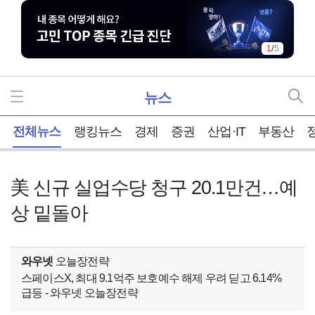
1
/
5
뉴스
홈
전체뉴스
랭킹뉴스
경제
증권
산업·IT
부동산
美 신규 실업수당 청구 20.1만건…예
상 밑돌아
와우넷
오늘장전략
스페이스X, 최대 9.1억주 보호예수 해제 우려 딛고 6.14%
급등 - 와우넷 오늘장전략