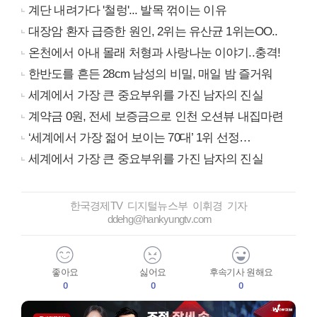
계단 내려가다 '철렁'... 발목 꺾이는 이유
대장암 환자 급증한 원인, 2위는 유산균 1위는OO..
온천에서 아내 몰래 처형과 사랑나눈 이야기..충격!
한반도를 흔든 28cm 남성의 비밀, 매일 밤 즐거워
세계에서 가장 큰 중요부위를 가진 남자의 진실
계약금 0원, 전세 보증금으로 인천 오션뷰 내집마련
‘세계에서 가장 젊어 보이는 70대’ 1위 선정…
세계에서 가장 큰 중요부위를 가진 남자의 진실
한국경제TV 디지털뉴스부 이휘경 기자
ddehg@hankyungtv.com
좋아요
싫어요
후속기사 원해요
0
0
0