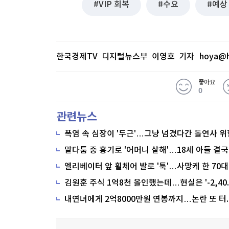
VIP 회복
수요
예상
한국경제TV 디지털뉴스부 이영호 기자
hoya@h
좋아요
0
관련뉴스
폭염 속 심장이 '두근'…그냥 넘겼다간 돌연사 위
말다툼 중 흉기로 '어머니 살해'…18세 아들 결국
내연녀