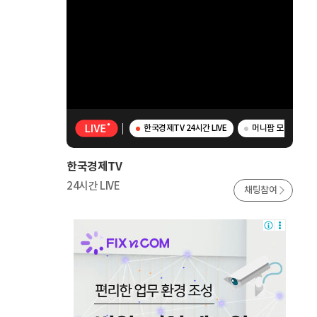
한국경제TV 24시간 LIVE
머니팜 모닝라이브 
한국경제TV
24시간 LIVE
채팅참여