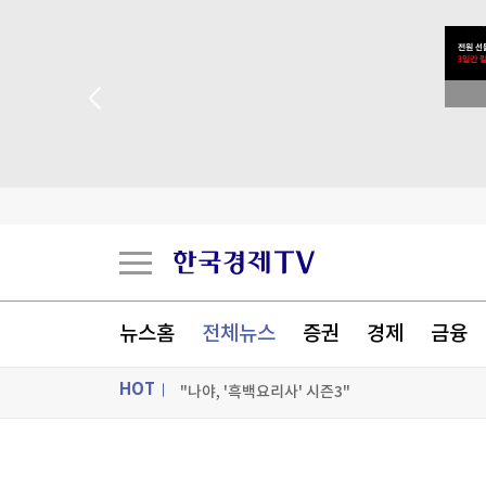
"전통시장이 더 비싸네"…폭염에 채소가격 역전
 꽝 없는 룰렛 이벤트
코코아값 반토막에도 초콜릿 가격은 그대로인 까
천연고무값 1년 새 30% '껑충'
'겨울 간식' 고구마, 사실 지금부터 제철
[포토+] 박정민, '멋짐 가득한 모습~'
뉴스홈
전체뉴스
증권
경제
금융
"나야, '흑백요리사' 시즌3"
HOT
[온에어] 국고처 1부
"전통시장이 더 비싸네"…폭염에 채소가격 역전
ON AIR
뉴스
"전통시장이 더 비싸네"…폭염에 채소가격 역전