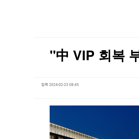
한국경제TV
뉴스홈
머니팜 모닝라이브
증권
굿모닝 작전
금융
오늘장 뭐사지?
부동산
[오후5시] 뉴스플러스
사회
온로드 (ON ROAD) 인사이트
글로벌경제
"中 VIP 회복
랭킹뉴스
입력
2024-02-23 08:45
미네르바아카데미
증권 데이터
스페셜강의
특징주 뉴스
투자/재테크
매매신호 (랭킹100
부동산/세무
투자분석
산업
국내증시
[모집-3기-] 돈버는 트레이딩 투자 북클럽
환율