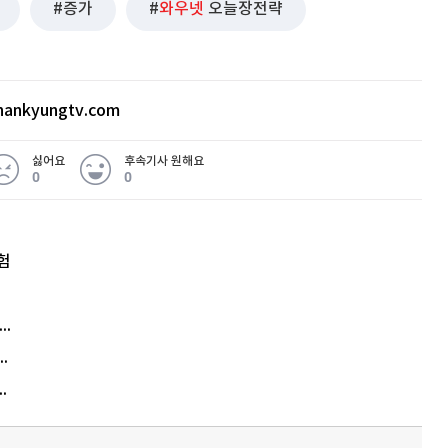
증가
와우넷
오늘장전략
ankyungtv.com
싫어요
후속기사 원해요
0
0
험
엘리베이터 앞 휠체어 발로 '툭'…사망케 한 70대 결국
김원훈 주식 1억8천 올인했는데…현실은 '-2,400만원'
에게 2억8000만원 연봉까지…논란 또 터졌다