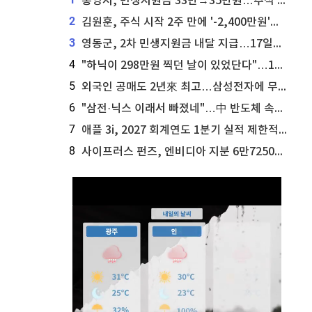
통영시, 민생지원금 33만→35만원…추석 전 푼다
2
김원훈, 주식 시작 2주 만에 '-2,400만원'…"차 한 대 값 날렸다"
3
영동군, 2차 민생지원금 내달 지급…17일부터 신청 접수
4
"하닉이 298만원 찍던 날이 있었단다"…100만 클릭 '전래동화' 정체
5
외국인 공매도 2년來 최고…삼성전자에 무슨일이 [B급기자의 B급리포트]
6
"삼전·닉스 이래서 빠졌네"…中 반도체 속사정 [B급기자의 B급리포트]
7
애플 3i, 2027 회계연도 1분기 실적 제한적 검토 통과
8
사이프러스 펀즈, 엔비디아 지분 6만7250주 매각