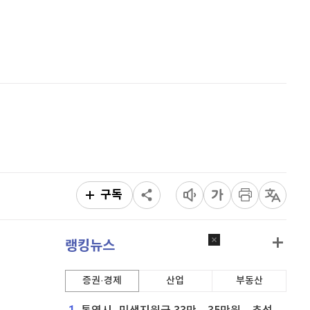
비트코인
91,302,000
(
-0.23%
)
홈
AI추천
품
마켓이슈
특징주
이벤트
구독
랭킹뉴스
증권·경제
산업
부동산
1