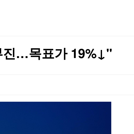
TV홈
무료방송
전체뉴스
증권
파트너스
경제
종목핫라인
추천 상
산업
경제
오늘의 
정치
생활경제
수익후기
국제
기업·CEO
이벤트
칼럼·연재
 부진…목표가 19%↓"
특집방송
전체 프로그램
채널/편성
지역별채널
)
편성표