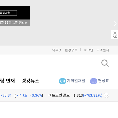
8월 17일 특별 생방송
비트코인
91,302,000
(
-0.23%
)
이더리움
2,702,000
(
-0.04%
)
리플
1,457
(
-0.69%
)
와우넷
한경구독
로그인
고객센터
비트코인 캐시
303,400
(
-0.97%
)
이오스
896
(
-0.45%
)
럼·연재
랭킹뉴스
지역별채널
편성표
비트코인 골드
1,313
(
-763.82%
)
798.81
0.36%
)
퀀텀
939
(
1.4%
)
(
2.86
이더리움 클래식
9,135
(
-0.61%
)
넷
주식창