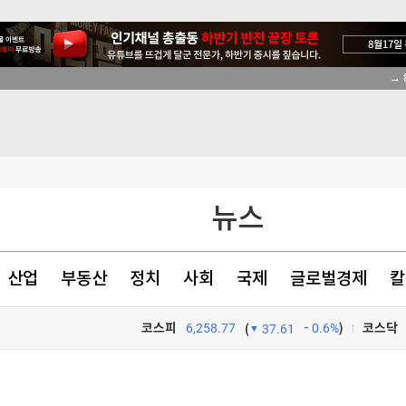
→ 
닭
뉴스
산업
부동산
정치
사회
국제
글로벌경제
칼
코스피
6,258.77
0.6%
)
코스닥
(
37.61
TV프로그램
와우