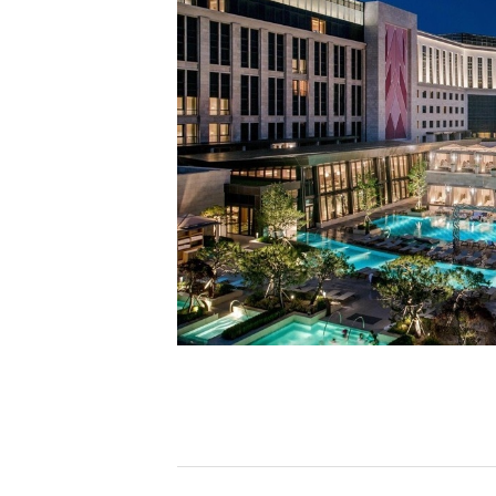
[할인50%] 한·미 투자 올인원 클래스
해외증시