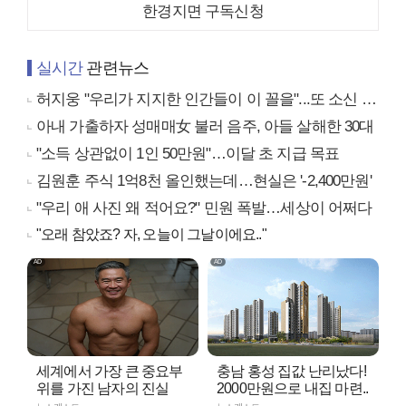
한경지면 구독신청
실시간
관련뉴스
허지웅 "우리가 지지한 인간들이 이 꼴을"...또 소신 발언
아내 가출하자 성매매女 불러 음주, 아들 살해한 30대
"소득 상관없이 1인 50만원"…이달 초 지급 목표
김원훈 주식 1억8천 올인했는데…현실은 '-2,400만원'
"우리 애 사진 왜 적어요?" 민원 폭발…세상이 어쩌다
"오래 참았죠? 자, 오늘이 그날이에요.."
세계에서 가장 큰 중요부
충남 홍성 집값 난리났다!
위를 가진 남자의 진실
2000만원으로 내집 마련..