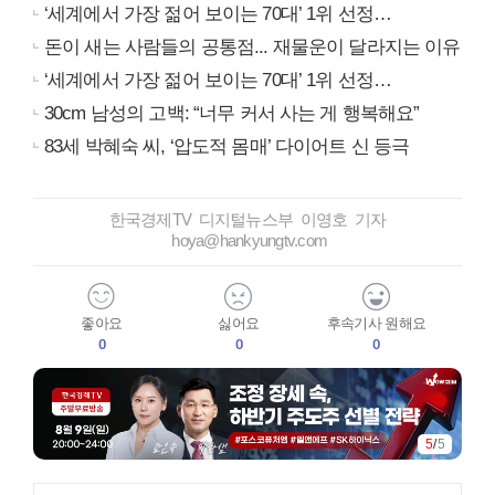
‘세계에서 가장 젊어 보이는 70대’ 1위 선정…
돈이 새는 사람들의 공통점... 재물운이 달라지는 이유
‘세계에서 가장 젊어 보이는 70대’ 1위 선정…
30cm 남성의 고백: “너무 커서 사는 게 행복해요”
83세 박혜숙 씨, ‘압도적 몸매’ 다이어트 신 등극
한국경제TV 디지털뉴스부 이영호 기자
hoya@hankyungtv.com
좋아요
싫어요
후속기사 원해요
0
0
0
5
/
5