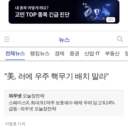
1
/
5
뉴스
홈
전체뉴스
랭킹뉴스
경제
증권
산업·IT
부동산
"美, 러에 우주 핵무기 배치 말라"
와우넷
오늘장전략
스페이스X, 최대 9.1억주 보호예수 해제 우려 딛고 6.14%
급등 - 와우넷 오늘장전략
이영호 기자