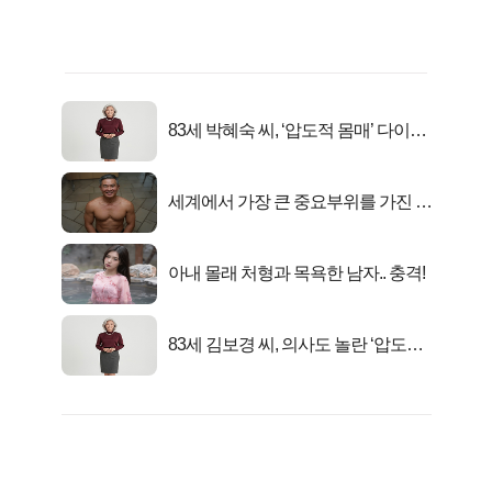
83세 박혜숙 씨, ‘압도적 몸매’ 다이어
트 신 등극
세계에서 가장 큰 중요부위를 가진 남
자의 진실
아내 몰래 처형과 목욕한 남자.. 충격!
83세 김보경 씨, 의사도 놀란 ‘압도적
피지컬’