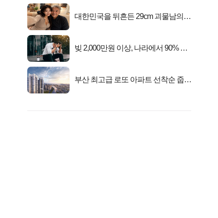
대한민국을 뒤흔든 29cm 괴물남의
진실
빚 2,000만원 이상, 나라에서 90% 갚
아준다!
부산 최고급 로또 아파트 선착순 줍줍
떴다!