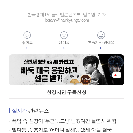
한국경제TV 글로벌콘텐츠부 엄수영 기자
boram@hankyungtv.com
좋아요
싫어요
후속기사 원해요
0
0
0
4
/
5
한경지면 구독신청
실시간
관련뉴스
폭염 속 심장이 '두근'…그냥 넘겼다간 돌연사 위험
말다툼 중 흉기로 '어머니 살해'…18세 아들 결국