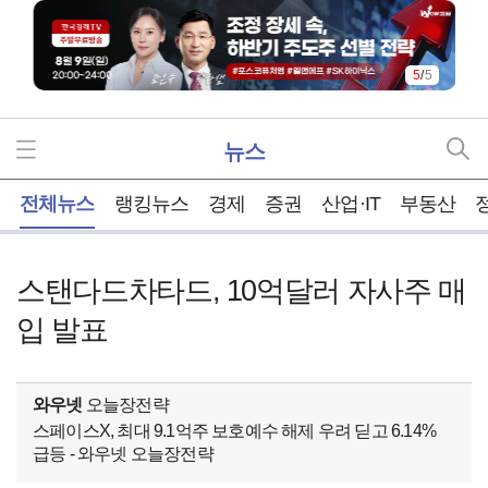
5
/
5
뉴스
홈
전체뉴스
랭킹뉴스
경제
증권
산업·IT
부동산
스탠다드차타드, 10억달러 자사주 매
입 발표
와우넷
오늘장전략
스페이스X, 최대 9.1억주 보호예수 해제 우려 딛고 6.14%
급등 - 와우넷 오늘장전략