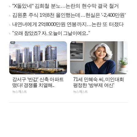
"X돌았네" 김희철 분노…논란의 현수막 결국 철거
김원훈 주식 1억8천 올인했는데…현실은 '-2,400만원'
내연녀에게 2억8000만원 연봉까지…논란 또 터졌다
"오래 참았죠? 자, 오늘이 그날이에요.."
강서구 ‘반값’ 신축 아파트
71세 민혜숙 씨, 미인대회
떴다! 경쟁률 치열해..
평정한 ‘방부제 여신’
뉴스캐스트
뉴스캐스트