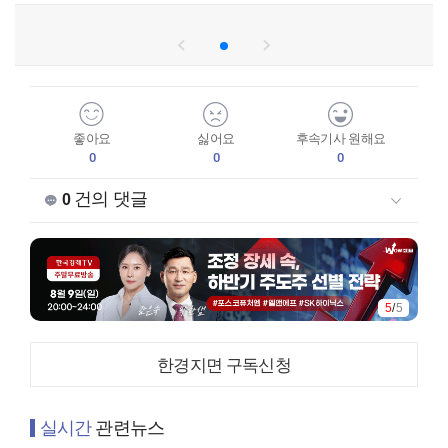
좋아요
싫어요
후속기사 원해요
0
0
0
건의 댓글
0
5
/
5
한경지면 구독신청
실시간
관련뉴스