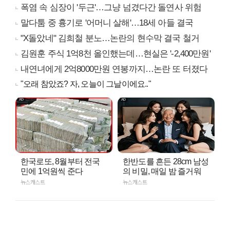
폭염 속 심장이 '두근'…그냥 넘겼다간 돌연사 위험
말다툼 중 흉기로 '어머니 살해'…18세 아들 결국
"X돌았네" 김희철 분노…논란의 현수막 결국 철거
김원훈 주식 1억8천 올인했는데…현실은 '-2,400만원'
내연녀에게 2억8000만원 연봉까지…논란 또 터졌다
"오래 참았죠? 자, 오늘이 그날이에요.."
한국로또, 8월부터 전국
한반도를 흔든 28cm 남성
민에 1억원씩 준다
의 비밀, 매일 밤 즐거워
뉴스캐스트
뉴스캐스트