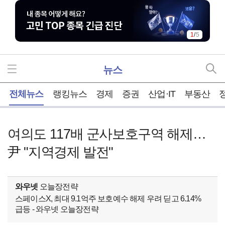
1
/
5
뉴스
홈
전체뉴스
랭킹뉴스
경제
증권
산업·IT
부동산
여의도 117배 군사보호구역 해제…
尹 "지역경제 발전"
와우넷
오늘장전략
스페이스X, 최대 9.1억주 보호예수 해제 우려 딛고 6.14%
급등 - 와우넷 오늘장전략