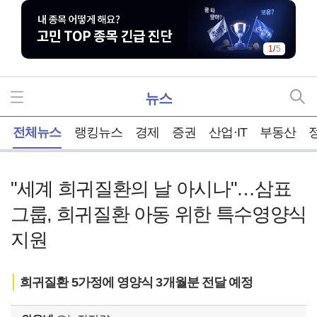
1
/
5
뉴스
홈
전체뉴스
랭킹뉴스
경제
증권
산업·IT
부동산
"세계 희귀질환의 날 아시나"…삼표
그룹, 희귀질환 아동 위한 특수영양식
지원
희귀질환 5가정에 영양식 3개월분 전달 예정