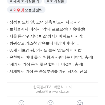
세계 희귀질환의
희귀질환
와우넷
오늘장전략
삼성 반도체 옆, 고덕 신축 반드시 지금 사라!
보험설계사 이직시 ‘억’대 프로모션! 키움에셋!
서울 동작구 사당 반값 최저가아파트 마지막...
방귀잦고,가스참 장속보니 대장이아니라..
83세 김보경 씨, 의사도 놀란 ‘압도적 피지컬’
온천에서 아내 몰래 처형과 사랑나눈 이야기..충격!
‘세계서 가장 몸매 좋은 할머니’ 비결이..충격!
세계에서 가장 큰 중요부위를 가진 남자의 진실
한국경제TV 박준식 기자
parkjs@hankyungtv.com