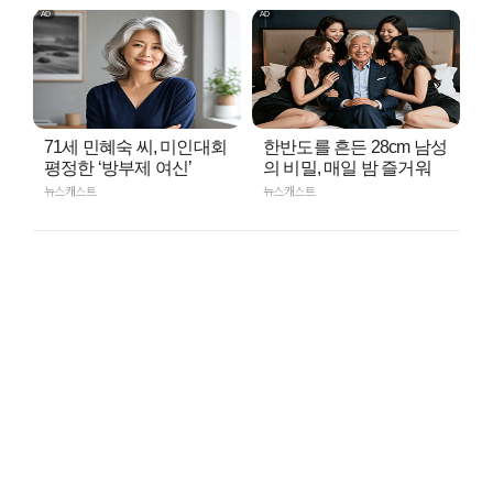
71세 민혜숙 씨, 미인대회
한반도를 흔든 28cm 남성
평정한 ‘방부제 여신’
의 비밀, 매일 밤 즐거워
뉴스캐스트
뉴스캐스트