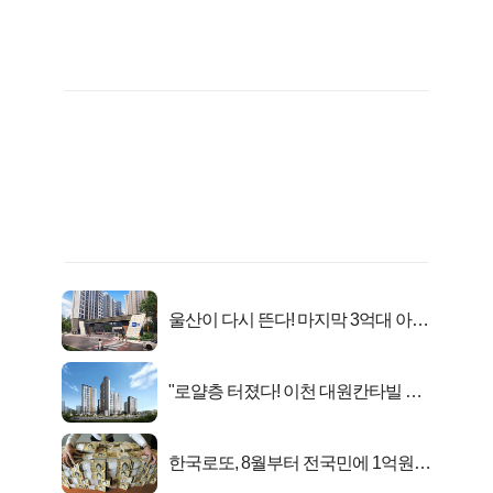
울산이 다시 뜬다! 마지막 3억대 아파
트 로또분양!
"로얄층 터졌다! 이천 대원칸타빌 잔
여세대 긴급 공개"
한국로또, 8월부터 전국민에 1억원씩
준다