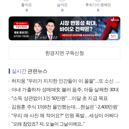
좋아요
싫어요
후속기사 원해요
0
0
0
5
/
5
한경지면 구독신청
실시간
관련뉴스
허지웅 "우리가 지지한 인간들이 이 꼴을"...또 소신 발언
아내 가출하자 성매매女 불러 음주, 아들 살해한 30대
"소득 상관없이 1인 50만원"…이달 초 지급 목표
김원훈 주식 1억8천 올인했는데…현실은 '-2,400만원'
"우리 애 사진 왜 적어요?" 민원 폭발…세상이 어쩌다
"오래 참았죠? 자, 오늘이 그날이에요.."