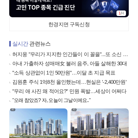
1
/
4
한경지면 구독신청
실시간
관련뉴스
허지웅 "우리가 지지한 인간들이 이 꼴을"...또 소신 발언
아내 가출하자 성매매女 불러 음주, 아들 살해한 30대
"소득 상관없이 1인 50만원"…이달 초 지급 목표
김원훈 주식 1억8천 올인했는데…현실은 '-2,400만원'
"우리 애 사진 왜 적어요?" 민원 폭발…세상이 어쩌다
"오래 참았죠? 자, 오늘이 그날이에요.."