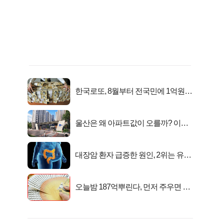
한국로또, 8월부터 전국민에 1억원씩
준다
울산은 왜 아파트값이 오를까? 이유
가...
대장암 환자 급증한 원인, 2위는 유산
균 1위는OO..
오늘밤 187억뿌린다, 먼저 주우면 최
대1억..!