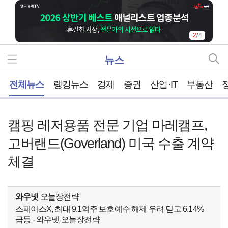
2
/
4
뉴스
홈
전체뉴스
랭킹뉴스
경제
증권
산업·IT
부동산
캠핑 레저용품 전문 기업 마레캠프,
고버랜드(Goverland) 미국 수출 계약
체결
와우넷
오늘장전략
스페이스X, 최대 9.1억주 보호예수 해제 우려 딛고 6.14%
급등 - 와우넷 오늘장전략