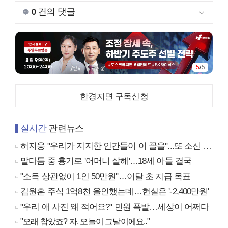
건의 댓글
0
5
/
5
한경지면 구독신청
실시간
관련뉴스
허지웅 "우리가 지지한 인간들이 이 꼴을"...또 소신 발언
말다툼 중 흉기로 '어머니 살해'…18세 아들 결국
"소득 상관없이 1인 50만원"…이달 초 지급 목표
김원훈 주식 1억8천 올인했는데…현실은 '-2,400만원'
"우리 애 사진 왜 적어요?" 민원 폭발…세상이 어쩌다
"오래 참았죠? 자, 오늘이 그날이에요.."