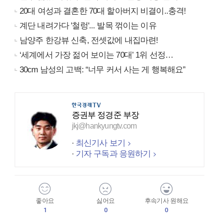
20대 여성과 결혼한 70대 할아버지 비결이..충격!
계단 내려가다 '철렁'... 발목 꺾이는 이유
남양주 한강뷰 신축, 전셋값에 내집마련!
‘세계에서 가장 젊어 보이는 70대’ 1위 선정…
30cm 남성의 고백: “너무 커서 사는 게 행복해요”
증권부 정경준 부장
jkj@hankyungtv.com
최신기사 보기
기자 구독과 응원하기
좋아요
싫어요
후속기사 원해요
1
0
0