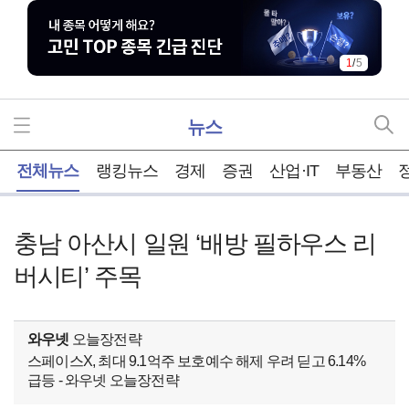
1
/
5
뉴스
홈
전체뉴스
랭킹뉴스
경제
증권
산업·IT
부동산
충남 아산시 일원 ‘배방 필하우스 리
버시티’ 주목
와우넷
오늘장전략
스페이스X, 최대 9.1억주 보호예수 해제 우려 딛고 6.14%
급등 - 와우넷 오늘장전략