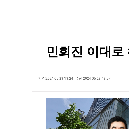
한국경제TV
뉴스홈
美상원서 대북 인도적 지원 법안 5년 만에 재발의
머니팜 모닝라이브
증권
굿모닝 작전
금융
美상원서 대북 인도적 지원 법안 5년 만에 재발의
오늘장 뭐사지?
부동산
[오후5시] 뉴스플러스
사회
온로드 (ON ROAD) 인사이트
글로벌경제
민희진 이대로 
랭킹뉴스
입력
2024-05-23 13:24
수정
2024-05-23 13:57
미네르바아카데미
증권 데이터
스페셜강의
특징주 뉴스
투자/재테크
매매신호 (랭킹100
부동산/세무
투자분석
산업
국내증시
[모집-3기-] 돈버는 트레이딩 투자 북클럽
환율