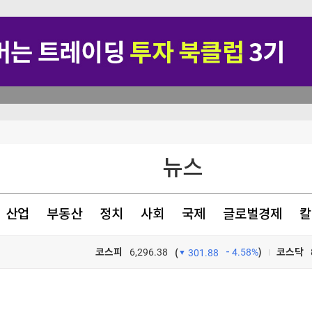
뉴스
기 초래"
지지 않겠다"
산업
부동산
정치
사회
국제
글로벌경제
칼
코스피
6,296.38
4.58%
)
코스닥
(
301.88
TV프로그램
와우