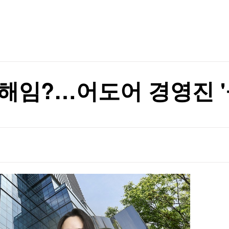
TV홈
무료방송
전체뉴스
증권
파트너스
경제
종목핫라인
추천 상
산업
경제
오늘의 
정치
생활경제
수익후기
국제
기업·CEO
이벤트
칼럼·연재
해임?…어도어 경영진 '
특집방송
전체 프로그램
채널/편성
지역별채널
)
편성표