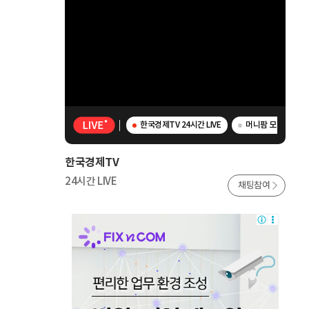
한국경제TV 24시간 LIVE
머니팜 모닝라이브 -
한국경제TV
24시간 LIVE
채팅참여