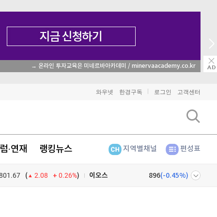
→ 온라인 투자교육은 미네르바아카데미 / minervaacademy.co.kr
비트코인
91,391,000
(
-0.49%
)
와우넷
한경구독
로그인
고객센터
이더리움
2,708,000
(
-0.22%
)
리플
1,468
(
-1.24%
)
럼·연재
랭킹뉴스
지역별채널
편성표
비트코인 캐시
302,300
(
0%
)
801.67
0.26%
)
이오스
896
(
-0.45%
)
(
2.08
비트코인 골드
1,313
(
-763.82%
)
넷
주식창