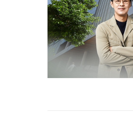
[할인50%] 한·미 투자 올인원 클래스
해외증시