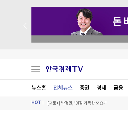
 꽝 없는 룰렛 이벤트
美상원서 대북 인도적 지원 법안 5년 만에 재발의
유엔 인권 전문가들 "美 제재가 쿠바에 전면적 위
美진보 좌장 샌더스, 한국계 주지사 후보에 "공개
뉴스홈
전체뉴스
증권
경제
금융
시리아 수도 외곽서 미니버스 폭발…"3명 사망"
HOT
[포토+] 박정민, '멋짐 가득한 모습~'
"나야, '흑백요리사' 시즌3"
ON AIR
뉴스
[온에어] 미네르바 아카데미