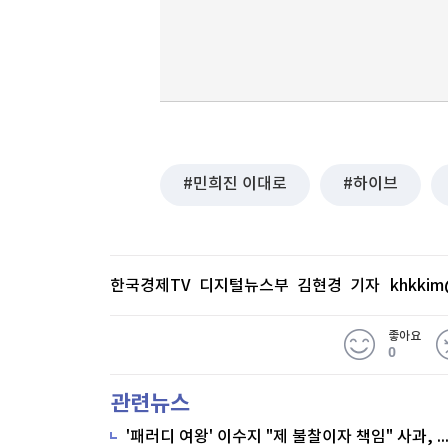
민희진 이대로
하이브
한국경제TV 디지털뉴스부 김현경 기자
khkkim
좋아요
0
관련뉴스
'패러디 여왕' 이수지 "제 불찰이자 책임" 사과,