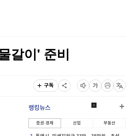
퀀텀
921
(
0.11%
)
홈
AI추천
이더리움 클래식
9,185
(
0.93%
)
품
마켓이슈
특징주
이벤트
비트코인
91,391,000
(
-0.49%
)
물갈이' 준비
구독
랭킹뉴스
증권·경제
산업
부동산
1