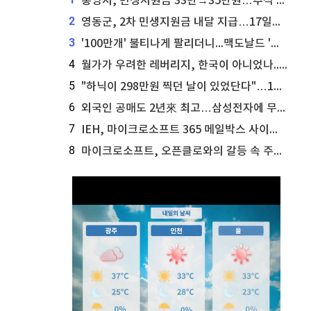
통영시, 민생지원금 33만→35만원…추석 전 푼다
2
영동군, 2차 민생지원금 내달 지급…17일부터 신청 접수
3
'100만개' 불티나게 팔리더니...맥도날드 '충주찰옥수수버거' 돌연 판매 종료
4
월가가 우려한 레버리지, 한국이 아니었나...'상황 인식' 못한 아셴브레너의 추락
5
"하닉이 298만원 찍던 날이 있었단다"…100만 클릭 '전래동화' 정체
6
외국인 공매도 2년來 최고…삼성전자에 무슨일이 [B급기자의 B급리포트]
7
IEH, 마이크로소프트 365 메일박스 사이버보안 사고 조사 착수
8
마이크로소프트, 오픈클로와의 갈등 속 주가 상승