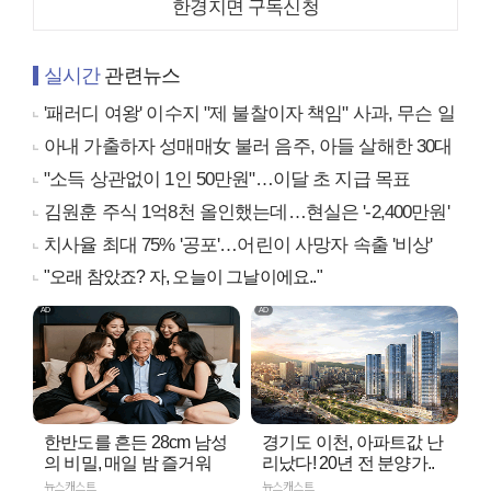
한경지면 구독신청
실시간
관련뉴스
'패러디 여왕' 이수지 "제 불찰이자 책임" 사과, 무슨 일
아내 가출하자 성매매女 불러 음주, 아들 살해한 30대
"소득 상관없이 1인 50만원"…이달 초 지급 목표
김원훈 주식 1억8천 올인했는데…현실은 '-2,400만원'
치사율 최대 75% '공포'…어린이 사망자 속출 '비상'
"오래 참았죠? 자, 오늘이 그날이에요.."
한반도를 흔든 28cm 남성
경기도 이천, 아파트값 난
의 비밀, 매일 밤 즐거워
리났다! 20년 전 분양가..
뉴스캐스트
뉴스캐스트