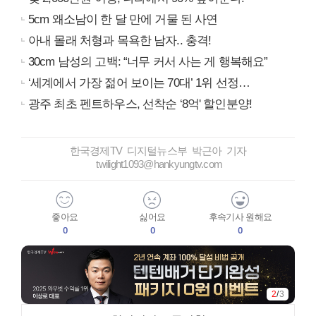
5cm 왜소남이 한 달 만에 거물 된 사연
아내 몰래 처형과 목욕한 남자.. 충격!
30cm 남성의 고백: “너무 커서 사는 게 행복해요”
‘세계에서 가장 젊어 보이는 70대’ 1위 선정…
광주 최초 펜트하우스, 선착순 ‘8억' 할인분양!
한국경제TV 디지털뉴스부 박근아 기자
twilight1093@hankyungtv.com
좋아요
싫어요
후속기사 원해요
0
0
0
2
/
3