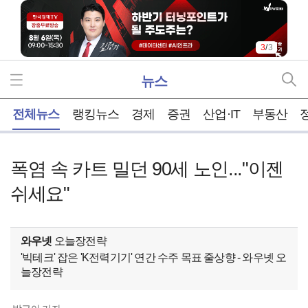
3
/
3
뉴스
홈
전체뉴스
랭킹뉴스
경제
증권
산업·IT
부동산
폭염 속 카트 밀던 90세 노인..."이젠
쉬세요"
와우넷
오늘장전략
'빅테크' 잡은 'K전력기기' 연간 수주 목표 줄상향 - 와우넷 오
늘장전략