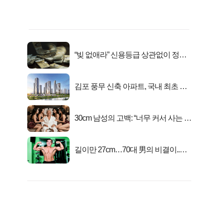
“빚 없애라” 신용등급 상관없이 정부
서 2억지원!
김포 풍무 신축 아파트, 국내 최초 반
값 분양..
30cm 남성의 고백: “너무 커서 사는 게
행복해요”
길이만 27cm…70대 男의 비결이..충
격!