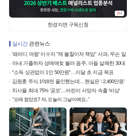
2
/
4
한경지면 구독신청
실시간
관련뉴스
'패러디 여왕' 이수지 "제 불찰이자 책임" 사과, 무슨 일
아내 가출하자 성매매女 불러 음주, 아들 살해한 30대
"소득 상관없이 1인 50만원"…이달 초 지급 목표
김원훈 주식 1억8천 올인했는데…현실은 '-2,400만원'
치사율 최대 75% '공포'…어린이 사망자 속출 '비상'
"오래 참았죠? 자, 오늘이 그날이에요.."