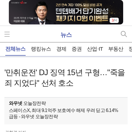
3
/
4
뉴스
홈
전체뉴스
랭킹뉴스
경제
증권
산업·IT
부동산
'만취운전' DJ 징역 15년 구형…"죽을
죄 지었다" 선처 호소
와우넷
오늘장전략
스페이스X, 최대 9.1억주 보호예수 해제 우려 딛고 6.14%
급등 - 와우넷 오늘장전략