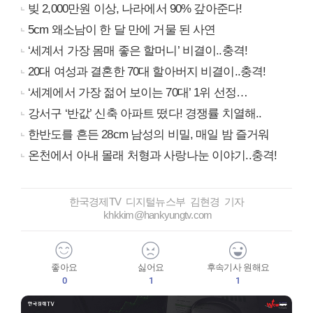
빚 2,000만원 이상, 나라에서 90% 갚아준다!
5cm 왜소남이 한 달 만에 거물 된 사연
‘세계서 가장 몸매 좋은 할머니’ 비결이..충격!
20대 여성과 결혼한 70대 할아버지 비결이..충격!
‘세계에서 가장 젊어 보이는 70대’ 1위 선정…
강서구 ‘반값’ 신축 아파트 떴다! 경쟁률 치열해..
한반도를 흔든 28cm 남성의 비밀, 매일 밤 즐거워
온천에서 아내 몰래 처형과 사랑나눈 이야기..충격!
한국경제TV 디지털뉴스부 김현경 기자
khkkim@hankyungtv.com
좋아요
싫어요
후속기사 원해요
0
1
1