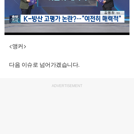
00:12
03:24
일반배속
<앵커>
다음 이슈로 넘어가겠습니다.
ADVERTISEMENT