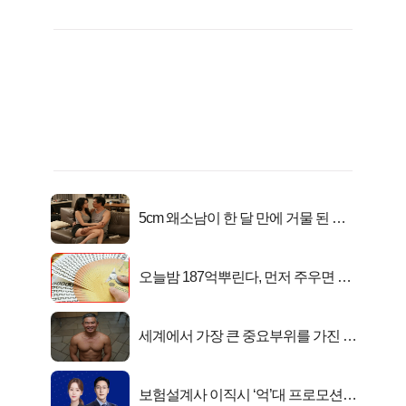
5cm 왜소남이 한 달 만에 거물 된 사
연
오늘밤 187억뿌린다, 먼저 주우면 최
대1억..!
세계에서 가장 큰 중요부위를 가진 남
자의 진실
보험설계사 이직시 ‘억’대 프로모션!