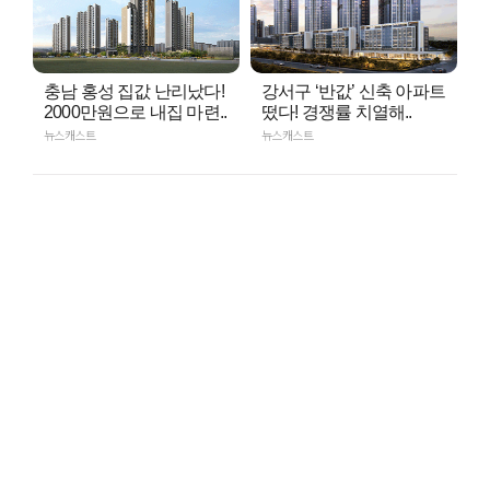
충남 홍성 집값 난리났다!
강서구 ‘반값’ 신축 아파트
2000만원으로 내집 마련..
떴다! 경쟁률 치열해..
뉴스캐스트
뉴스캐스트