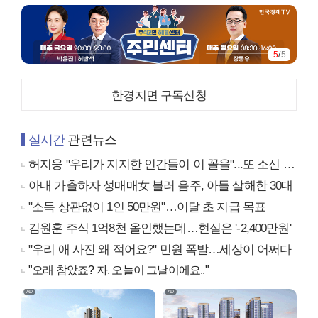
1
/
5
한경지면 구독신청
실시간
관련뉴스
허지웅 "우리가 지지한 인간들이 이 꼴을"...또 소신 발언
아내 가출하자 성매매女 불러 음주, 아들 살해한 30대
"소득 상관없이 1인 50만원"…이달 초 지급 목표
김원훈 주식 1억8천 올인했는데…현실은 '-2,400만원'
"우리 애 사진 왜 적어요?" 민원 폭발…세상이 어쩌다
"오래 참았죠? 자, 오늘이 그날이에요.."