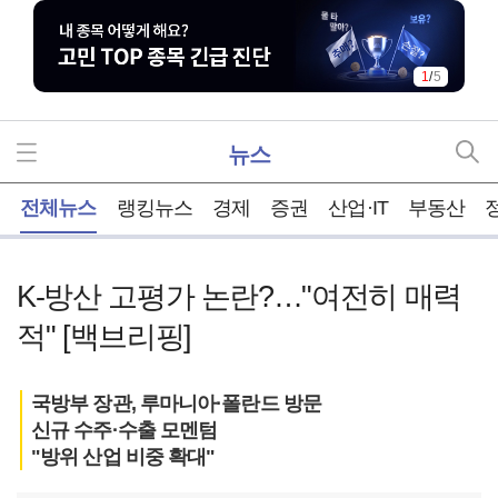
2
/
5
뉴스
홈
전체뉴스
랭킹뉴스
경제
증권
산업·IT
부동산
K-방산 고평가 논란?…"여전히 매력
적" [백브리핑]
국방부 장관, 루마니아·폴란드 방문
신규 수주·수출 모멘텀
"방위 산업 비중 확대"