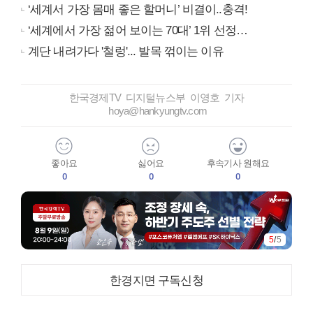
‘세계서 가장 몸매 좋은 할머니’ 비결이..충격!
‘세계에서 가장 젊어 보이는 70대’ 1위 선정…
계단 내려가다 '철렁'... 발목 꺾이는 이유
한국경제TV 디지털뉴스부 이영호 기자
hoya@hankyungtv.com
좋아요
싫어요
후속기사 원해요
0
0
0
5
/
5
한경지면 구독신청