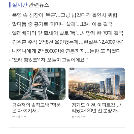
실시간
관련뉴스
폭염 속 심장이 '두근'…그냥 넘겼다간 돌연사 위험
말다툼 중 흉기로 '어머니 살해'…18세 아들 결국
엘리베이터 앞 휠체어 발로 '툭'…사망케 한 70대 결국
김원훈 주식 1억8천 올인했는데…현실은 '-2,400만원'
내연녀에게 2억8000만원 연봉까지…논란 또 터졌다
"오래 참았죠? 자, 오늘이 그날이에요.."
금수저의 솔직고백 "명품
경기도 이천, 아파트값 난
은 다 여기서.."
리났다! 20년 전 분양가..
뉴스캐스트
뉴스캐스트