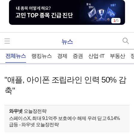
1
/
5
뉴스
홈
전체뉴스
랭킹뉴스
경제
증권
산업·IT
부동산
"애플, 아이폰 조립라인 인력 50% 감
축"
와우넷
오늘장전략
스페이스X, 최대 9.1억주 보호예수 해제 우려 딛고 6.14%
급등 - 와우넷 오늘장전략