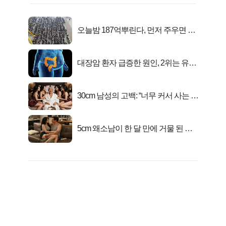
오늘밤 187억뿌린다, 먼저 주우면 최
대1억..!
대장암 환자 급증한 원인, 2위는 유산
균 1위는OO..
30cm 남성의 고백: “너무 커서 사는 게
행복해요”
5cm 왜소남이 한 달 만에 거물 된 사
연