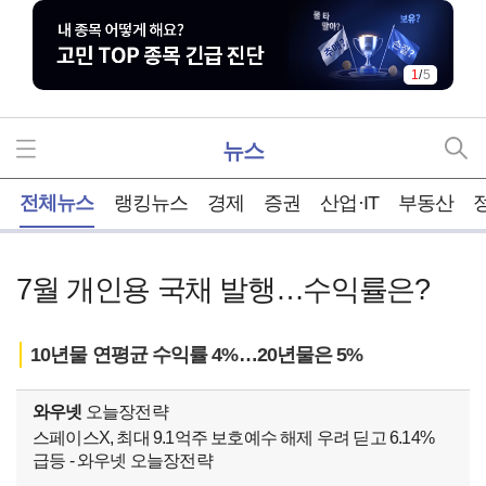
1
/
5
뉴스
홈
전체뉴스
랭킹뉴스
경제
증권
산업·IT
부동산
7월 개인용 국채 발행…수익률은?
10년물 연평균 수익률 4%…20년물은 5%
와우넷
오늘장전략
스페이스X, 최대 9.1억주 보호예수 해제 우려 딛고 6.14%
급등 - 와우넷 오늘장전략