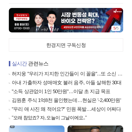
5
/
5
한경지면 구독신청
실시간
관련뉴스
허지웅 "우리가 지지한 인간들이 이 꼴을"...또 소신 발언
아내 가출하자 성매매女 불러 음주, 아들 살해한 30대
"소득 상관없이 1인 50만원"…이달 초 지급 목표
김원훈 주식 1억8천 올인했는데…현실은 '-2,400만원'
"우리 애 사진 왜 적어요?" 민원 폭발…세상이 어쩌다
"오래 참았죠? 자, 오늘이 그날이에요.."