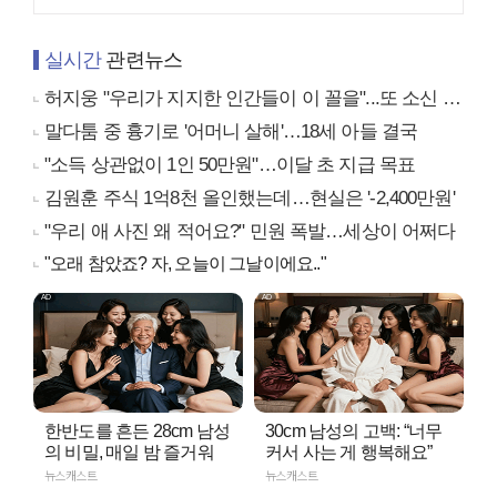
실시간
관련뉴스
허지웅 "우리가 지지한 인간들이 이 꼴을"...또 소신 발언
말다툼 중 흉기로 '어머니 살해'…18세 아들 결국
"소득 상관없이 1인 50만원"…이달 초 지급 목표
김원훈 주식 1억8천 올인했는데…현실은 '-2,400만원'
"우리 애 사진 왜 적어요?" 민원 폭발…세상이 어쩌다
"오래 참았죠? 자, 오늘이 그날이에요.."
한반도를 흔든 28cm 남성
30cm 남성의 고백: “너무
의 비밀, 매일 밤 즐거워
커서 사는 게 행복해요”
뉴스캐스트
뉴스캐스트