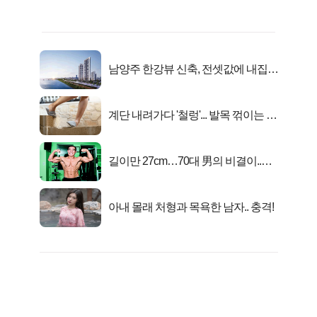
남양주 한강뷰 신축, 전셋값에 내집마
련!
계단 내려가다 '철렁'... 발목 꺾이는 이
유
길이만 27cm…70대 男의 비결이..충
격!
아내 몰래 처형과 목욕한 남자.. 충격!