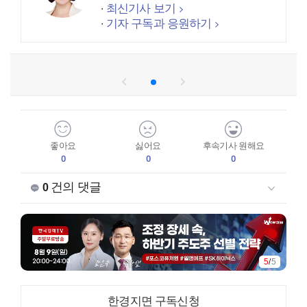
최신기사 보기
기자 구독과 응원하기
좋아요
싫어요
후속기사 원해요
0
0
0
건의 댓글
0
5
/
5
한경지면 구독신청