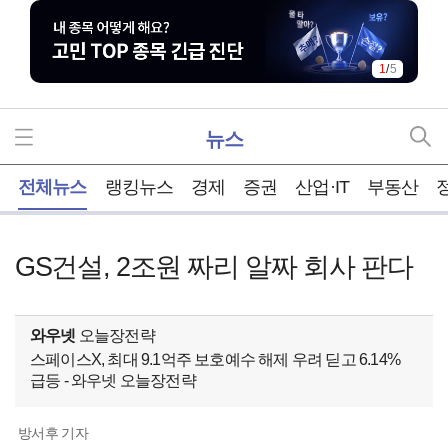
1
/
5
뉴스
홈
전체뉴스
랭킹뉴스
경제
증권
산업·IT
부동산
GS건설, 2조원 짜리 알짜 회사 판다
와우넷
오늘장전략
스페이스X, 최대 9.1억주 보호예수 해제 우려 딛고 6.14%
급등 - 와우넷 오늘장전략
방서후 기자