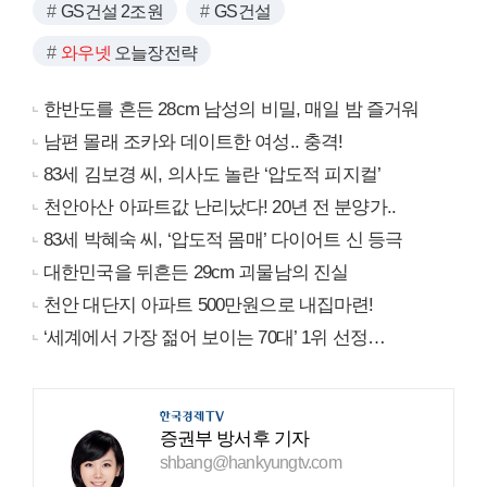
GS건설 2조원
GS건설
와우넷
오늘장전략
한반도를 흔든 28cm 남성의 비밀, 매일 밤 즐거워
남편 몰래 조카와 데이트한 여성.. 충격!
83세 김보경 씨, 의사도 놀란 ‘압도적 피지컬’
천안아산 아파트값 난리났다! 20년 전 분양가..
83세 박혜숙 씨, ‘압도적 몸매’ 다이어트 신 등극
대한민국을 뒤흔든 29cm 괴물남의 진실
천안 대단지 아파트 500만원으로 내집마련!
‘세계에서 가장 젊어 보이는 70대’ 1위 선정…
증권부 방서후 기자
shbang@hankyungtv.com