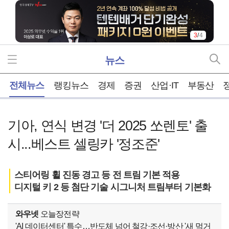
3
/
4
뉴스
홈
전체뉴스
랭킹뉴스
경제
증권
산업·IT
부동산
기아, 연식 변경 '더 2025 쏘렌토' 출
시...베스트 셀링카 '정조준'
스티어링 휠 진동 경고 등 전 트림 기본 적용
디지털 키 2 등 첨단 기술 시그니처 트림부터 기본화
와우넷
오늘장전략
'AI 데이터센터' 특수…반도체 넘어 철강·조선·방산 '새 먹거