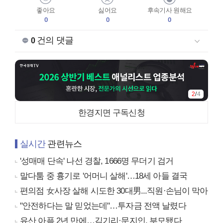
좋아요
싫어요
후속기사 원해요
0
0
0
건의 댓글
0
2
/
4
한경지면 구독신청
실시간
관련뉴스
'성매매 단속' 나선 경찰, 1666명 무더기 검거
말다툼 중 흉기로 '어머니 살해'…18세 아들 결국
편의점 女사장 살해 시도한 30대男...직원·손님이 막아
"안전하다는 말 믿었는데"…투자금 전액 날렸다
유산 아픔 2년 만에…김기리·문지인, 부모됐다