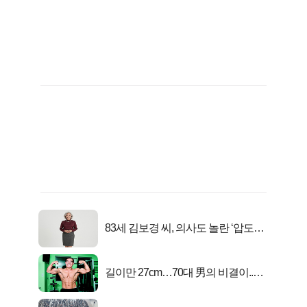
83세 김보경 씨, 의사도 놀란 ‘압도적
피지컬’
길이만 27cm…70대 男의 비결이..충
격!