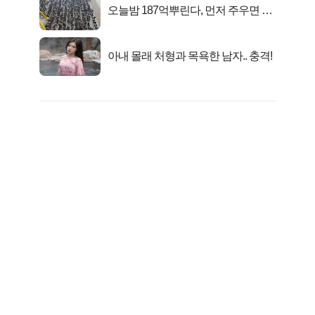
오늘밤 187억뿌린다, 먼저 주우면 최
대1억..!
아내 몰래 처형과 목욕한 남자.. 충격!