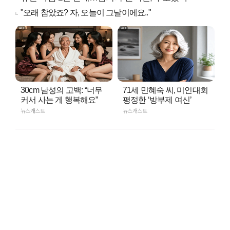
"오래 참았죠? 자, 오늘이 그날이에요.."
30cm 남성의 고백: “너무
71세 민혜숙 씨, 미인대회
커서 사는 게 행복해요”
평정한 ‘방부제 여신’
뉴스캐스트
뉴스캐스트