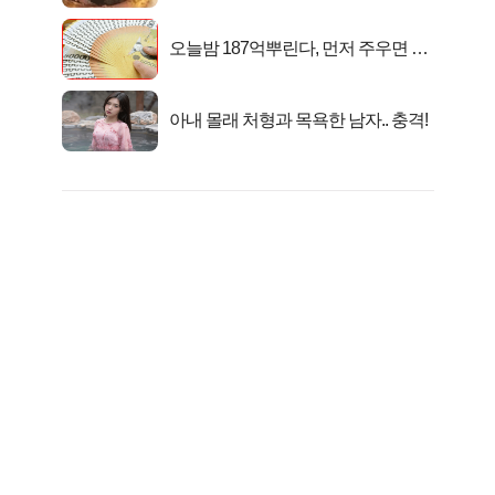
오늘밤 187억뿌린다, 먼저 주우면 최
대1억..!
아내 몰래 처형과 목욕한 남자.. 충격!