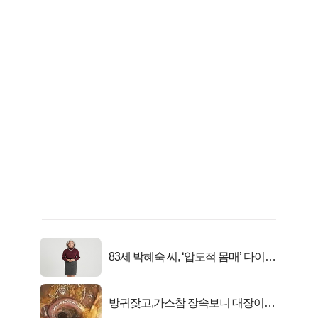
83세 박혜숙 씨, ‘압도적 몸매’ 다이어
트 신 등극
방귀잦고,가스참 장속보니 대장이아
니라..