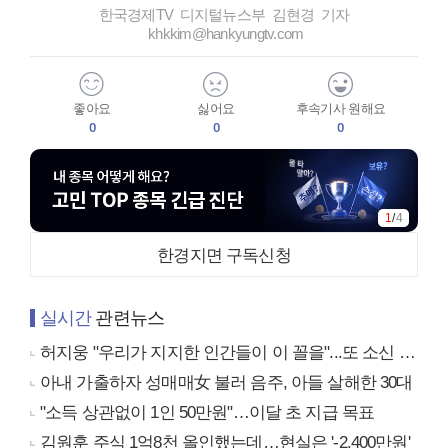
한국경제TV 디지털뉴스부 김현경 기자
khkkim@hankyungtv.com
좋아요
싫어요
후속기사 원해요
0
0
0
1
/
4
한경지면 구독신청
실시간
관련뉴스
허지웅 "우리가 지지한 인간들이 이 꼴을"...또 소신 발언
아내 가출하자 성매매女 불러 음주, 아들 살해한 30대
"소득 상관없이 1인 50만원"…이달 초 지급 목표
김원훈 주식 1억8천 올인했는데…현실은 '-2,400만원'