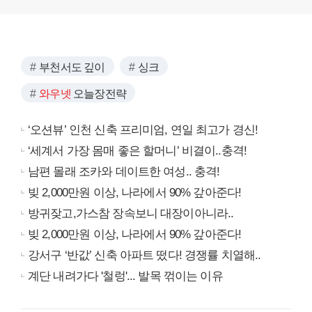
부천서도 깊이
싱크
와우넷
오늘장전략
‘오션뷰’ 인천 신축 프리미엄, 연일 최고가 경신!
‘세계서 가장 몸매 좋은 할머니’ 비결이..충격!
남편 몰래 조카와 데이트한 여성.. 충격!
빚 2,000만원 이상, 나라에서 90% 갚아준다!
방귀잦고,가스참 장속보니 대장이아니라..
빚 2,000만원 이상, 나라에서 90% 갚아준다!
강서구 ‘반값’ 신축 아파트 떴다! 경쟁률 치열해..
계단 내려가다 '철렁'... 발목 꺾이는 이유