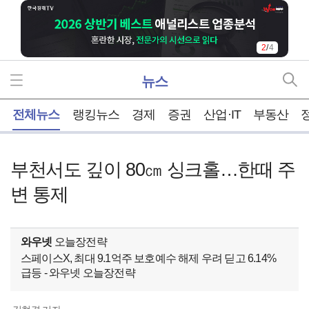
2
/
4
뉴스
홈
전체뉴스
랭킹뉴스
경제
증권
산업·IT
부동산
부천서도 깊이 80㎝ 싱크홀…한때 주
변 통제
와우넷
오늘장전략
스페이스X, 최대 9.1억주 보호예수 해제 우려 딛고 6.14%
급등 - 와우넷 오늘장전략