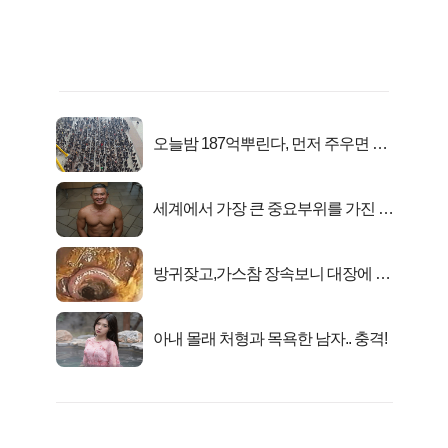
오늘밤 187억뿌린다, 먼저 주우면 최
대1억..!
세계에서 가장 큰 중요부위를 가진 남
자의 진실
방귀잦고,가스참 장속보니 대장에 똥
이아니라...
아내 몰래 처형과 목욕한 남자.. 충격!