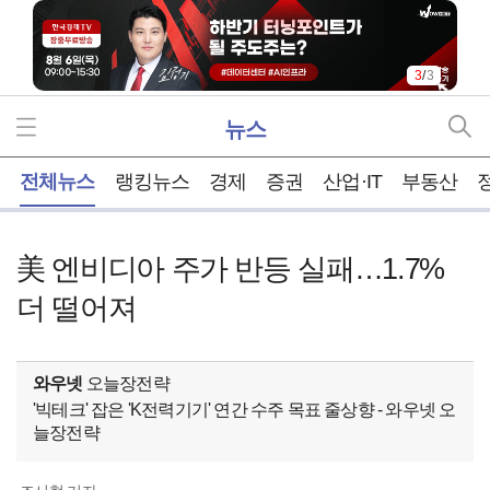
3
/
3
뉴스
홈
전체뉴스
랭킹뉴스
경제
증권
산업·IT
부동산
美 엔비디아 주가 반등 실패…1.7%
더 떨어져
와우넷
오늘장전략
'빅테크' 잡은 'K전력기기' 연간 수주 목표 줄상향 - 와우넷 오
늘장전략