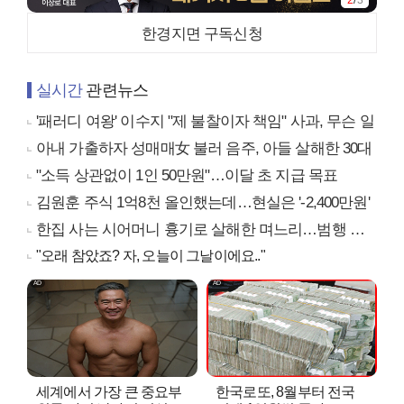
2
/
3
한경지면 구독신청
실시간
관련뉴스
'패러디 여왕' 이수지 "제 불찰이자 책임" 사과, 무슨 일
아내 가출하자 성매매女 불러 음주, 아들 살해한 30대
"소득 상관없이 1인 50만원"…이달 초 지급 목표
김원훈 주식 1억8천 올인했는데…현실은 '-2,400만원'
한집 사는 시어머니 흉기로 살해한 며느리…범행 동기는
"오래 참았죠? 자, 오늘이 그날이에요.."
세계에서 가장 큰 중요부
한국로또, 8월부터 전국