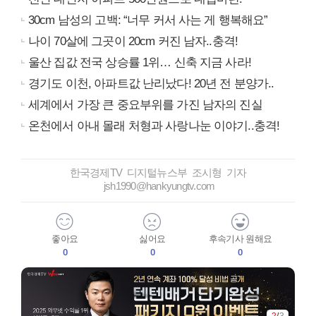
30cm 남성의 고백: “너무 커서 사는 게 행복해요”
나이 70살에 그곳이 20cm 커진 남자..충격!
울산 집값 전국 상승률 1위… 신축 지금 사라!
경기도 이천, 아파트값 난리났다! 20년 전 분양가..
세계에서 가장 큰 중요부위를 가진 남자의 진실
온천에서 아내 몰래 처형과 사랑나눈 이야기..충격!
한국경제TV 디지털뉴스부 조시형 기자
jsh1990@hankyungtv.com
좋아요
싫어요
후속기사 원해요
0
0
0