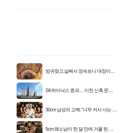
방귀잦고,살쪄서 장속보니 대장이아
니라..
SK하이닉스 효과… 이천 신축 문의
급증!
30cm 남성의 고백: “너무 커서 사는 게
행복해요”
5cm 왜소남이 한 달 만에 거물 된 사