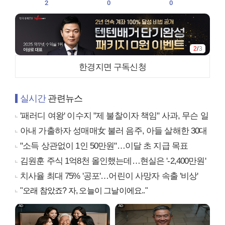
2
0
0
2
/
3
한경지면 구독신청
실시간
관련뉴스
'패러디 여왕' 이수지 "제 불찰이자 책임" 사과, 무슨 일
아내 가출하자 성매매女 불러 음주, 아들 살해한 30대
"소득 상관없이 1인 50만원"…이달 초 지급 목표
김원훈 주식 1억8천 올인했는데…현실은 '-2,400만원'
치사율 최대 75% '공포'…어린이 사망자 속출 '비상'
"오래 참았죠? 자, 오늘이 그날이에요.."