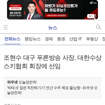
3
/
3
뉴스
홈
전체뉴스
랭킹뉴스
경제
증권
산업·IT
부동산
조현수 대구 푸른방송 사장, 대한수상
스키협회 회장에 선임
와우넷
오늘장전략
'빅테크' 잡은 'K전력기기' 연간 수주 목표 줄상향 - 와우넷 오
늘장전략