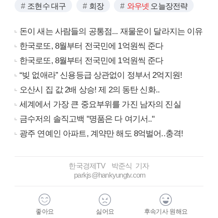
조현수 대구
회장
와우넷
오늘장전략
돈이 새는 사람들의 공통점... 재물운이 달라지는 이유
한국로또, 8월부터 전국민에 1억원씩 준다
한국로또, 8월부터 전국민에 1억원씩 준다
“빚 없애라” 신용등급 상관없이 정부서 2억지원!
오산시 집 값 2배 상승! 제 2의 동탄 신화..
세계에서 가장 큰 중요부위를 가진 남자의 진실
금수저의 솔직고백 "명품은 다 여기서.."
광주 연예인 아파트, 계약만 해도 8억벌어..충격!
한국경제TV 박준식 기자
parkjs@hankyungtv.com
좋아요
싫어요
후속기사 원해요