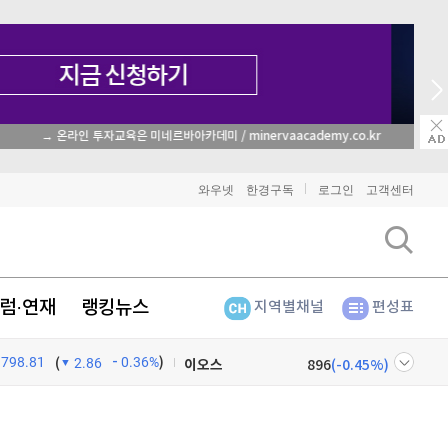
종목 무료 정밀 진단
비트코인
90,821,000
(
-1.13%
)
와우넷
한경구독
로그인
고객센터
이더리움
2,691,000
(
-0.86%
)
리플
1,450
(
-2.55%
)
럼·연재
랭킹뉴스
지역별채널
편성표
비트코인 캐시
303,900
(
0.53%
)
798.81
0.36%
)
이오스
896
(
-0.45%
)
(
2.86
비트코인 골드
1,313
(
-763.82%
)
넷
주식창