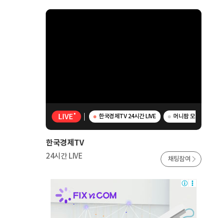
한국경제TV 24시간 LIVE
머니팜 모닝라이브 
한국경제TV
24시간 LIVE
채팅참여