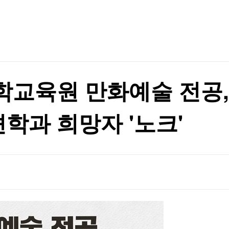
TV홈
무료방송
전체뉴스
증권
파트너스
경제
종목핫라인
추천 상
산업
경제
오늘의 
정치
생활경제
수익후기
국제
기업·CEO
이벤트
칼럼·연재
학교육원 만화예술 전공,
특집방송
전체 프로그램
과 희망자 '노크'
채널/편성
지역별채널
)
편성표