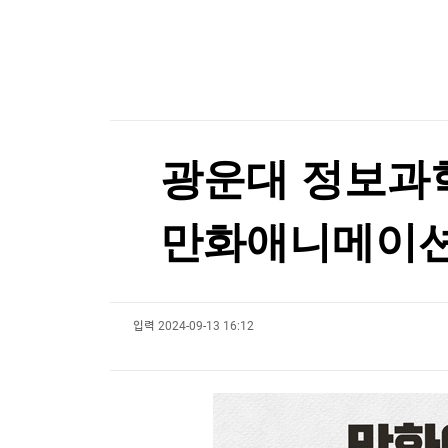
한국경제TV
뉴스홈
서울전자통신, 30억원 제3자배정 유상증자
머니팜 모닝라이브
증권
굿모닝 작전
금융
서울전자통신, 30억원 제3자배정 유상증자
오늘장 뭐사지?
부동산
[오후5시] 뉴스플러스
사회
온로드 (ON ROAD) 인사이트
글로벌경제
광운대 정보과
랭킹뉴스
만화애니메이션학
미네르바아카데미
증권 데이터
입력
2024-09-13 16:12
스페셜강의
특징주 뉴스
투자/재테크
매매신호 (랭킹100
부동산/세무
투자분석
산업
국내증시
[모집-3기-] 돈버는 트레이딩 투자 북클럽
환율