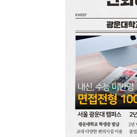
[할인50%] 한·미 투자 올인원 클래스
해외증시