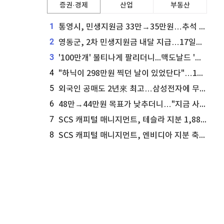
증권·경제
산업
부동산
1
통영시, 민생지원금 33만→35만원…추석 전 푼다
2
영동군, 2차 민생지원금 내달 지급…17일부터 신청 접수
3
'100만개' 불티나게 팔리더니...맥도날드 '충주찰옥수수버거' 돌연 판매 종료
4
"하닉이 298만원 찍던 날이 있었단다"…100만 클릭 '전래동화' 정체
5
외국인 공매도 2년來 최고…삼성전자에 무슨일이 [B급기자의 B급리포트]
6
48만→44만원 목표가 낮추더니…"지금 사라, 70% 오른다"는 종목
7
SCS 캐피털 매니지먼트, 테슬라 지분 1,889주 추가 매수
8
SCS 캐피털 매니지먼트, 엔비디아 지분 축소...8,590주 매도