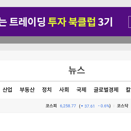
뉴스
폴더블 한류' 시동
 0.2%↑(종합)
산업
부동산
정치
사회
국제
글로벌경제
칼
찰
코스피
6,258.77
0.6%
)
코스닥
(
37.61
TV프로그램
와우