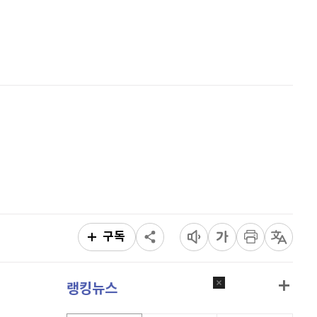
퀀텀
920
(
0%
)
홈
AI추천
이더리움 클래식
9,215
(
1.26%
)
품
마켓이슈
특징주
이벤트
비트코인
90,821,000
(
-1.13%
)
구독
랭킹뉴스