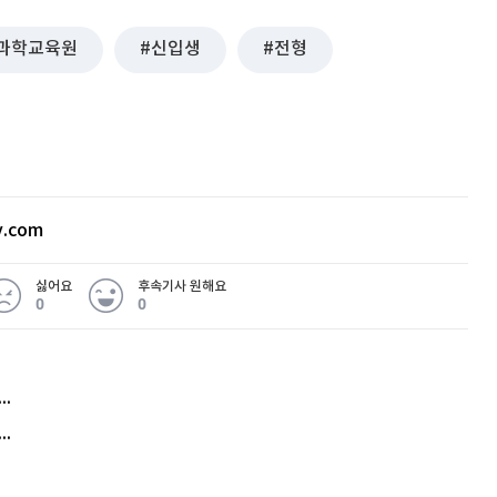
과학교육원
신입생
전형
v.com
싫어요
후속기사 원해요
0
0
허지웅 "우리가 지지한 인간들이 이 꼴을"...또 소신 발언
아내 가출하자 성매매女 불러 음주, 아들 살해한 30대