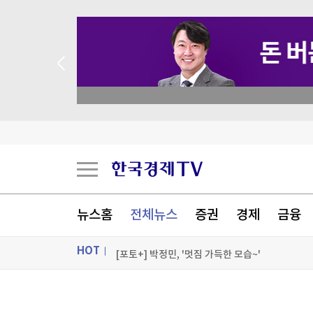
academy.co.kr
서울전자통신, 30억원 제3자배정 유상증자
삼성 '7000억 적자' 정면 돌파…여권폰 앞세워 '
하이닉스, 전날 10% 폭락이어 또 4.8% 급락…삼전
뉴스홈
전체뉴스
증권
경제
금융
두나무, 경찰청 '압수 가상자산 커스터디' 최종 낙
HOT
[포토+] 박정민, '멋짐 가득한 모습~'
"나야, '흑백요리사' 시즌3"
ON AIR
뉴스
[온에어] 성공투자 오후증시