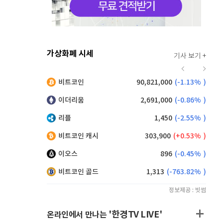
가상화폐 시세
기사 보기 +
920
(
0.00%
)
비트코인
90,821,000
(
-1.13%
)
,215
(
1.26%
)
이더리움
2,691,000
(
-0.86%
)
리플
1,450
(
-2.55%
)
비트코인 캐시
303,900
(
0.53%
)
이오스
896
(
-0.45%
)
비트코인 골드
1,313
(
-763.82%
)
정보제공 : 빗썸
'한경TV LIVE'
온라인에서 만나는