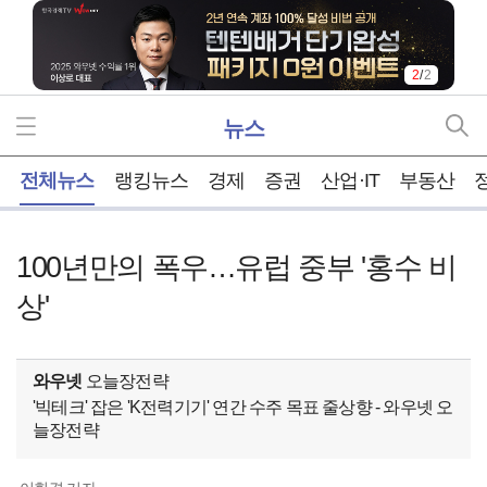
2
/
2
뉴스
홈
전체뉴스
랭킹뉴스
경제
증권
산업·IT
부동산
100년만의 폭우…유럽 중부 '홍수 비
상'
와우넷
오늘장전략
'빅테크' 잡은 'K전력기기' 연간 수주 목표 줄상향 - 와우넷 오
늘장전략