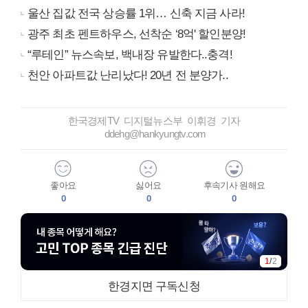
울산 집값 전국 상승률 1위… 신축 지금 사라!
광주 최초 펜트하우스, 선착순 ‘8억' 할인분양!
“루테인” 뉴스속보, 백내장 유발한다..충격!
천안 아파트값 난리났다! 20년 전 분양가..
한국경제TV 디지털뉴스부 이휘경 기자
ddehg@hankyungtv.com
좋아요
싫어요
후속기사 원해요
0
0
0
1
/
2
한경지면 구독신청