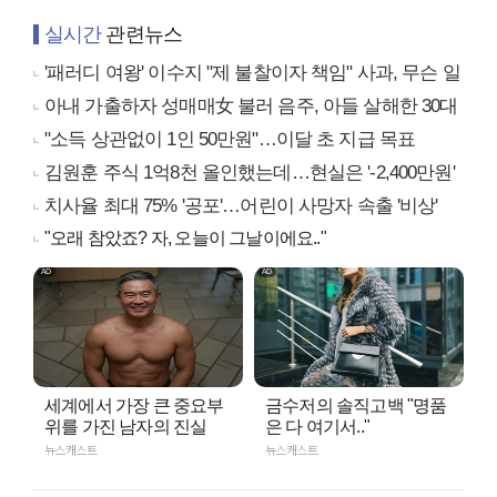
실시간
관련뉴스
'패러디 여왕' 이수지 "제 불찰이자 책임" 사과, 무슨 일
아내 가출하자 성매매女 불러 음주, 아들 살해한 30대
"소득 상관없이 1인 50만원"…이달 초 지급 목표
김원훈 주식 1억8천 올인했는데…현실은 '-2,400만원'
치사율 최대 75% '공포'…어린이 사망자 속출 '비상'
"오래 참았죠? 자, 오늘이 그날이에요.."
세계에서 가장 큰 중요부
금수저의 솔직고백 "명품
위를 가진 남자의 진실
은 다 여기서.."
뉴스캐스트
뉴스캐스트