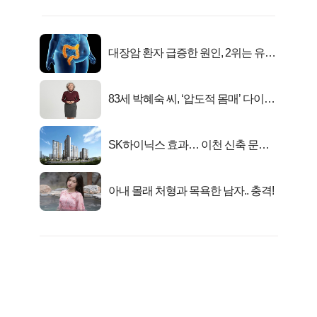
대장암 환자 급증한 원인, 2위는 유산
균 1위는OO..
83세 박혜숙 씨, ‘압도적 몸매’ 다이어
트 신 등극
SK하이닉스 효과… 이천 신축 문의
급증!
아내 몰래 처형과 목욕한 남자.. 충격!