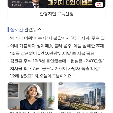
1
/
2
한경지면 구독신청
실시간
관련뉴스
'패러디 여왕' 이수지 "제 불찰이자 책임" 사과, 무슨 일
아내 가출하자 성매매女 불러 음주, 아들 살해한 30대
"소득 상관없이 1인 50만원"…이달 초 지급 목표
김원훈 주식 1억8천 올인했는데…현실은 '-2,400만원'
치사율 최대 75% '공포'…어린이 사망자 속출 '비상'
"오래 참았죠? 자, 오늘이 그날이에요.."