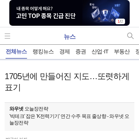
2
/
2
뉴스
홈
전체뉴스
랭킹뉴스
경제
증권
산업·IT
부동산
1705년에 만들어진 지도…또렷하게
표기
와우넷
오늘장전략
'빅테크' 잡은 'K전력기기' 연간 수주 목표 줄상향 - 와우넷 오
늘장전략