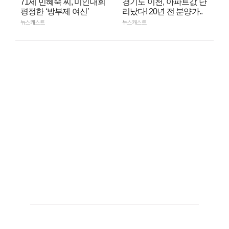
71세 민혜숙 씨, 미인대회
경기도 이천, 아파트값 난
평정한 ‘방부제 여신’
리났다! 20년 전 분양가..
뉴스캐스트
뉴스캐스트