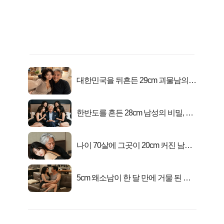
대한민국을 뒤흔든 29cm 괴물남의
진실
한반도를 흔든 28cm 남성의 비밀, 매
일 밤 즐거워
나이 70살에 그곳이 20cm 커진 남자..
충격!
5cm 왜소남이 한 달 만에 거물 된 사
연