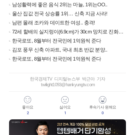
남성활력에 좋은 음식 2위는 마늘, 1위는OO..
울산 집값 전국 상승률 1위… 신축 지금 사라!
남편 몰래 조카와 데이트한 여성.. 충격!
72세 할배의 실지렁이(6.9cm)가 30cm 망치로 진화…
한국로또, 8월부터 전국민에 1억원씩 준다
김포 풍무 신축 아파트, 국내 최초 반값 분양..
한국로또, 8월부터 전국민에 1억원씩 준다
한국경제TV 디지털뉴스부 박근아 기자
twilight1093@hankyungtv.com
좋아요
싫어요
후속기사 원해요
2
1
0