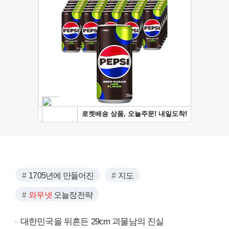
1705년에 만들어진
지도
와우넷
오늘장전략
대한민국을 뒤흔든 29cm 괴물남의 진실