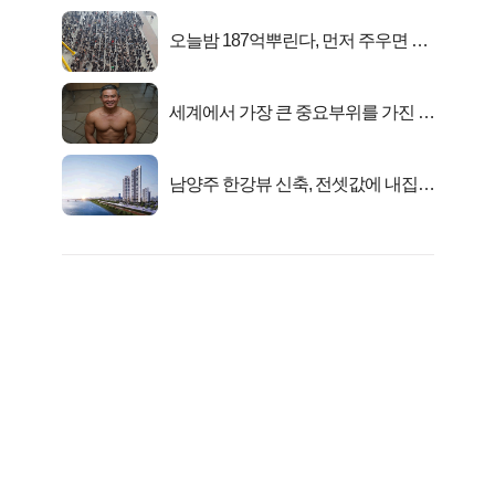
오늘밤 187억뿌린다, 먼저 주우면 최
대1억..!
세계에서 가장 큰 중요부위를 가진 남
자의 진실
남양주 한강뷰 신축, 전셋값에 내집마
련!