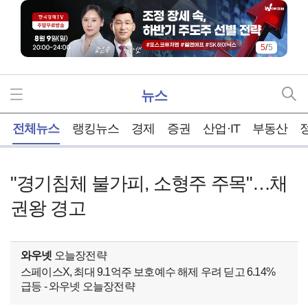
5
/
5
뉴스
홈
전체뉴스
랭킹뉴스
경제
증권
산업·IT
부동산
"경기침체 불가피, 소형주 주목"…채
권왕 경고
와우넷
오늘장전략
스페이스X, 최대 9.1억주 보호예수 해제 우려 딛고 6.14%
급등 - 와우넷 오늘장전략