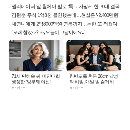
엘리베이터 앞 휠체어 발로 '툭'…사망케 한 70대 결국
김원훈 주식 1억8천 올인했는데…현실은 '-2,400만원'
내연녀에게 2억8000만원 연봉까지…논란 또 터졌다
"오래 참았죠? 자, 오늘이 그날이에요.."
71세 민혜숙 씨, 미인대회
한반도를 흔든 28cm 남성
평정한 ‘방부제 여신’
의 비밀, 매일 밤 즐거워
뉴스캐스트
뉴스캐스트