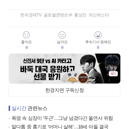
한국경제TV 글로벌콘텐츠부 홍성진 외신캐스터
좋아요
싫어요
후속기사 원해요
0
0
0
4
/
5
한경지면 구독신청
실시간
관련뉴스
폭염 속 심장이 '두근'…그냥 넘겼다간 돌연사 위험
말다툼 중 흉기로 '어머니 살해'…18세 아들 결국