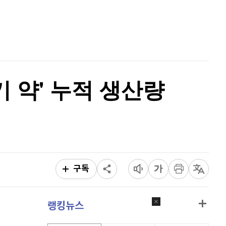
홈
AI추천
이더리움 클래식
9,110
(
-0.16%
)
품
마켓이슈
비트코인
91,287,000
(
-0.07%
)
특징주
이벤트
 약' 누적 생산량
구독
랭킹뉴스