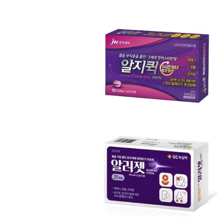
[할인50%] 한·미 투자 올인원 클래스
해외증시