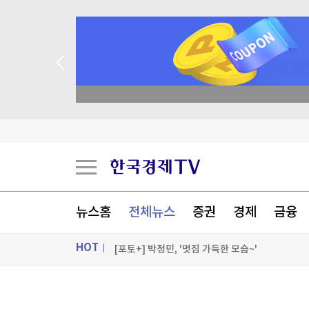
종목 무료 정밀 진단
美증시, 금리인상 기대론 후퇴에 상승…S&P500
고향은 같아도...수도권 간 청년, 월 120만원 더 
콜로라도강이 말라간다…美 최대 저수지 수위 역
뉴스홈
전체뉴스
증권
경제
금융
국제유가, 호르무즈 협상 추이 주목하며 상승…브
[포토+] 박정민, '멋짐 가득한 모습~'
HOT
"나야, '흑백요리사' 시즌3"
ON AIR
뉴스
[온에어] 주식, 알아야번다 <박지윤의 감정금융학