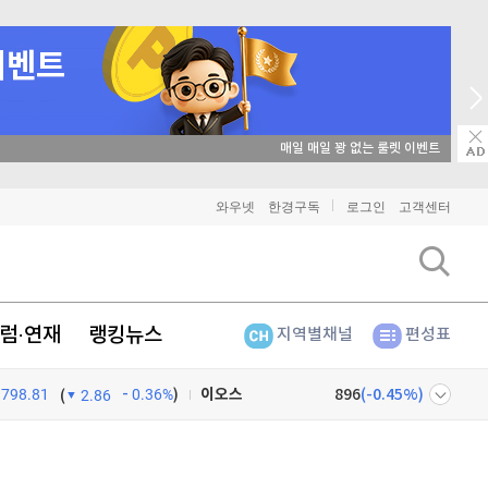
매일 매일 꽝 없는 룰렛 이벤트
비트코인
91,287,000
(
-0.07%
)
와우넷
한경구독
로그인
고객센터
이더리움
2,694,000
(
0.07%
)
리플
1,439
(
-0.35%
)
럼·연재
랭킹뉴스
지역별채널
편성표
비트코인 캐시
304,600
(
0.76%
)
이오스
896
(
-0.45%
)
798.81
0.36%
)
(
2.86
비트코인 골드
1,313
(
-763.82%
)
넷
주식창
퀀텀
916
(
0%
)