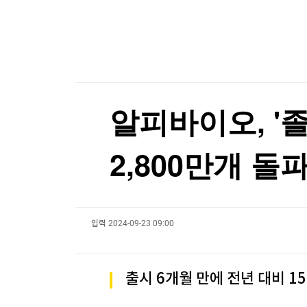
한국경제TV
뉴스홈
美증시, 금리인상 기대론 후퇴에 상승…S&P500
머니팜 모닝라이브
증권
美증시, 금리인상 기대론 후퇴에 상승…S&P500
굿모닝 작전
금융
오늘장 뭐사지?
부동산
[오후5시] 뉴스플러스
사회
온로드 (ON ROAD) 인사이트
글로벌경제
알피바이오, '
랭킹뉴스
2,800만개 돌
미네르바아카데미
증권 데이터
입력
2024-09-23 09:00
스페셜강의
특징주 뉴스
투자/재테크
매매신호 (랭킹100
부동산/세무
투자분석
출시 6개월 만에 전년 대비 15
산업
국내증시
[모집-3기-] 돈버는 트레이딩 투자 북클럽
환율