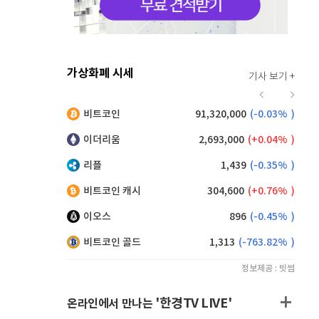
가상화폐 시세
기사 보기 +
916
(
0.00%
)
비트코인
91,320,000
(
-0.03%
)
,110
(
-0.16%
)
이더리움
2,693,000
(
0.04%
)
리플
1,439
(
-0.35%
)
비트코인 캐시
304,600
(
0.76%
)
이오스
896
(
-0.45%
)
비트코인 골드
1,313
(
-763.82%
)
정보제공 : 빗썸
'한경TV LIVE'
온라인에서 만나는