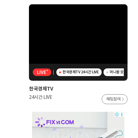
한국경제TV 24시간 LIVE
머니팜 모닝라이브 
한국경제TV
24시간 LIVE
채팅참여