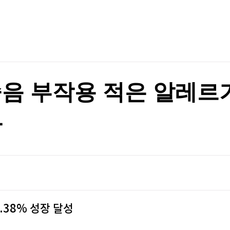
TV홈
무료방송
전체뉴스
 사상최고치 마감
증권
파트너스
경제
 사상최고치 마감
종목핫라인
추천 상
산업
경제
오늘의 
정치
생활경제
수익후기
국제
기업·CEO
이벤트
칼럼·연재
졸음 부작용 적은 알레르기
특집방송
전체 프로그램
파
채널/편성
지역별채널
)
편성표
.38% 성장 달성