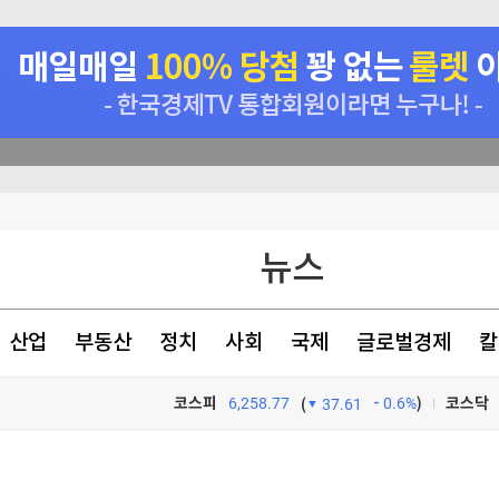
 사상최고치 마감
뉴스
번다
대 최저로
산업
부동산
정치
사회
국제
글로벌경제
칼
렌트 1%↑
코스피
6,258.77
0.6%
)
코스닥
(
37.61
TV프로그램
와우
>