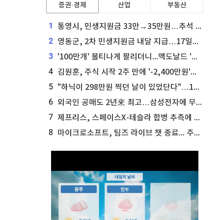
증권·경제
산업
부동산
1
통영시, 민생지원금 33만→35만원…추석 전 푼다
2
영동군, 2차 민생지원금 내달 지급…17일부터 신청 접수
3
'100만개' 불티나게 팔리더니...맥도날드 '충주찰옥수수버거' 돌연 판매 종료
4
김원훈, 주식 시작 2주 만에 '-2,400만원'…"차 한 대 값 날렸다"
5
"하닉이 298만원 찍던 날이 있었단다"…100만 클릭 '전래동화' 정체
6
외국인 공매도 2년來 최고…삼성전자에 무슨일이 [B급기자의 B급리포트]
7
제프리스, 스페이스X-테슬라 합병 추측에 대한 트래커 주식 가능성 분석
8
마이크로소프트, 팀즈 라이브 챗 종료... 주가는 상승세