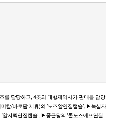
조를 담당하고, 4곳의 대형제약사가 판매를 담당
케미칼(바로팜 제휴)의 '노즈알연질캡슐', ▶녹십자
의 '알지퀵연질캡슐', ▶종근당의 '쿨노즈에프연질