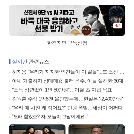
4
/
5
한경지면 구독신청
실시간
관련뉴스
허지웅 "우리가 지지한 인간들이 이 꼴을"...또 소신 발언
아내 가출하자 성매매女 불러 음주, 아들 살해한 30대
"소득 상관없이 1인 50만원"…이달 초 지급 목표
김원훈 주식 1억8천 올인했는데…현실은 '-2,400만원'
"우리 애 사진 왜 적어요?" 민원 폭발…세상이 어쩌다
"오래 참았죠? 자, 오늘이 그날이에요.."