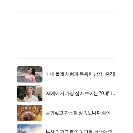
아내 몰래 처형과 목욕한 남자.. 충격!
‘세계에서 가장 젊어 보이는 70대’ 1위
선정…
방귀잦고,가스참 장속보니 대장이아
니라..
부산 최고급 로또 아파트 선착순 줍줍