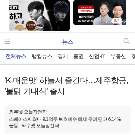
5
/
5
뉴스
홈
전체뉴스
랭킹뉴스
경제
증권
산업·IT
부동산
'K-매운맛' 하늘서 즐긴다…제주항공,
'불닭 기내식' 출시
와우넷
오늘장전략
스페이스X, 최대 9.1억주 보호예수 해제 우려 딛고 6.14%
급등 - 와우넷 오늘장전략