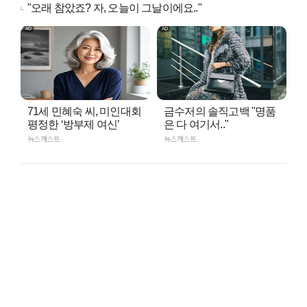
"오래 참았죠? 자, 오늘이 그날이에요.."
71세 민혜숙 씨, 미인대회
금수저의 솔직고백 "명품
평정한 ‘방부제 여신’
은 다 여기서.."
뉴스캐스트
뉴스캐스트