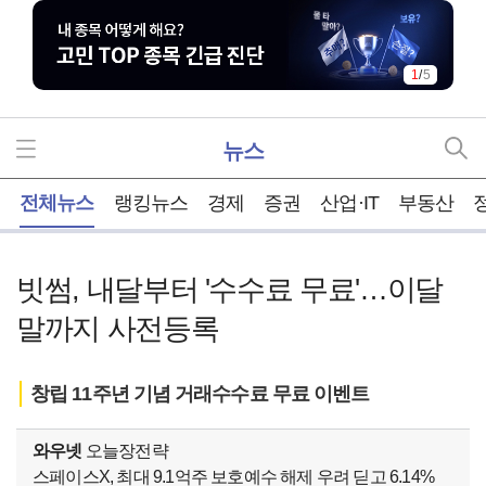
1
/
5
뉴스
홈
전체뉴스
랭킹뉴스
경제
증권
산업·IT
부동산
빗썸, 내달부터 '수수료 무료'…이달
말까지 사전등록
창립 11주년 기념 거래수수료 무료 이벤트
와우넷
오늘장전략
스페이스X, 최대 9.1억주 보호예수 해제 우려 딛고 6.14%