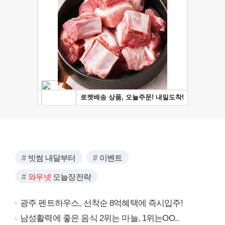
빗썸 내달부터
이벤트
와우넷
오늘장전략
광주 펜트하우스, 선착순 8억혜택에 즉시입주!
남성활력에 좋은 음식 2위는 마늘, 1위는OO..