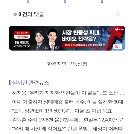
0
0
0
건의 댓글
0
5
/
5
한경지면 구독신청
실시간
관련뉴스
허지웅 "우리가 지지한 인간들이 이 꼴을"...또 소신 발언
아내 가출하자 성매매女 불러 음주, 아들 살해한 30대
"소득 상관없이 1인 50만원"…이달 초 지급 목표
김원훈 주식 1억8천 올인했는데…현실은 '-2,400만원'
"우리 애 사진 왜 적어요?" 민원 폭발…세상이 어쩌다