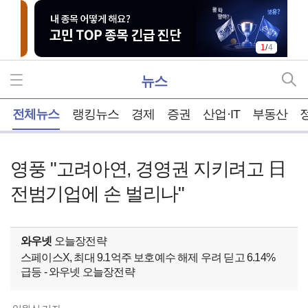
1
/
4
뉴스
홈
전체뉴스
랭킹뉴스
경제
증권
산업·IT
부동산
영풍 "고려아연, 경영권 지키려고 日
전범기업에 손 벌리나"
와우넷
오늘장전략
스페이스X, 최대 9.1억주 보호예수 해제 우려 딛고 6.14%
급등 - 와우넷 오늘장전략