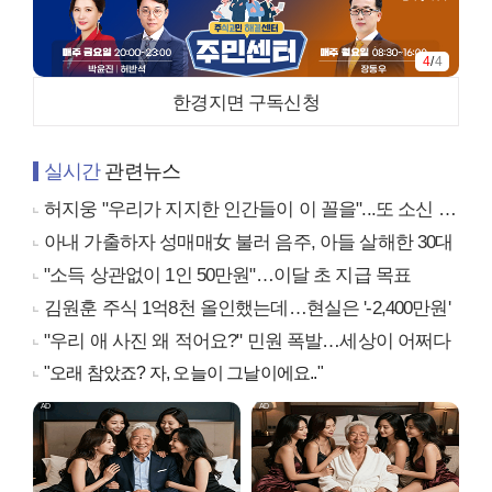
4
/
4
한경지면 구독신청
실시간
관련뉴스
허지웅 "우리가 지지한 인간들이 이 꼴을"...또 소신 발언
아내 가출하자 성매매女 불러 음주, 아들 살해한 30대
"소득 상관없이 1인 50만원"…이달 초 지급 목표
김원훈 주식 1억8천 올인했는데…현실은 '-2,400만원'
"우리 애 사진 왜 적어요?" 민원 폭발…세상이 어쩌다
"오래 참았죠? 자, 오늘이 그날이에요.."