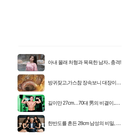
아내 몰래 처형과 목욕한 남자.. 충격!
방귀잦고,가스참 장속보니 대장이아
니라..
길이만 27cm…70대 男의 비결이..충
격!
한반도를 흔든 28cm 남성의 비밀, 매
일 밤 즐거워