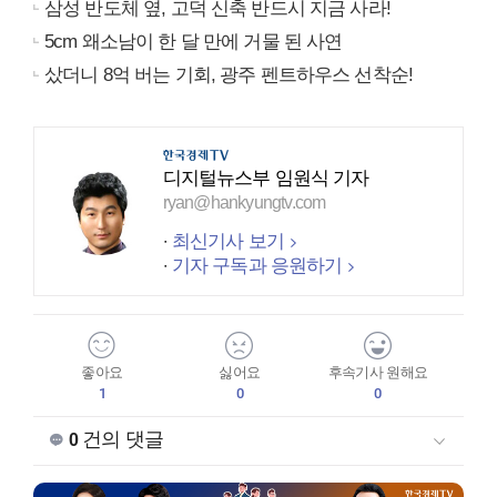
삼성 반도체 옆, 고덕 신축 반드시 지금 사라!
5cm 왜소남이 한 달 만에 거물 된 사연
샀더니 8억 버는 기회, 광주 펜트하우스 선착순!
디지털뉴스부 임원식 기자
ryan@hankyungtv.com
최신기사 보기
기자 구독과 응원하기
좋아요
싫어요
후속기사 원해요
1
0
0
건의 댓글
0