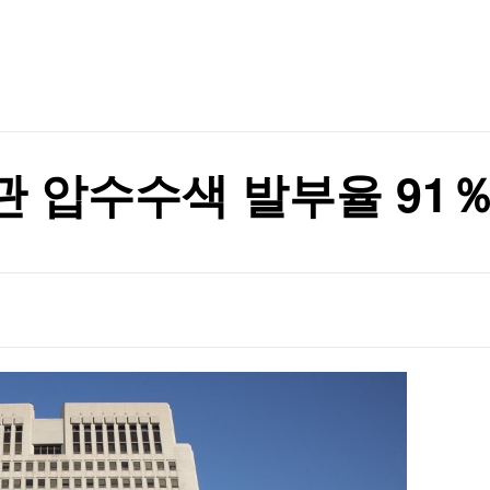
TV홈
무료방송
전체뉴스
증권
파트너스
경제
종목핫라인
추천 상
산업
경제
오늘의 
정치
생활경제
수익후기
국제
기업·CEO
이벤트
칼럼·연재
 압수수색 발부율 91
특집방송
전체 프로그램
채널/편성
지역별채널
)
편성표