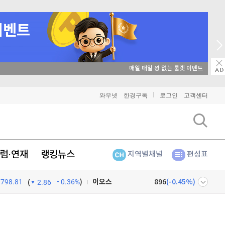
매일 매일 꽝 없는 룰렛 이벤트
비트코인
91,444,000
(
-0.07%
)
와우넷
한경구독
로그인
고객센터
이더리움
2,702,000
(
-0.04%
)
리플
1,465
(
-0.14%
)
럼·연재
랭킹뉴스
지역별채널
편성표
비트코인 캐시
305,900
(
-0.13%
)
798.81
0.36%
)
이오스
896
(
-0.45%
)
(
2.86
비트코인 골드
1,313
(
-763.82%
)
넷
주식창