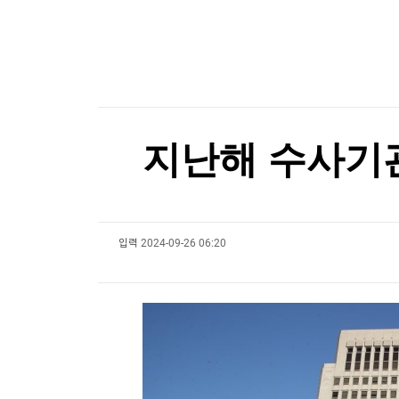
한국경제TV
뉴스홈
[오늘의 운세] 8월 9일 띠별 운세
머니팜 모닝라이브
증권
굿모닝 작전
금융
[오늘의 운세] 8월 9일 띠별 운세
오늘장 뭐사지?
부동산
[오후5시] 뉴스플러스
사회
온로드 (ON ROAD) 인사이트
글로벌경제
지난해 수사기관
랭킹뉴스
입력
2024-09-26 06:20
미네르바아카데미
증권 데이터
스페셜강의
특징주 뉴스
투자/재테크
매매신호 (랭킹100
부동산/세무
투자분석
산업
국내증시
[모집-3기-] 돈버는 트레이딩 투자 북클럽
환율