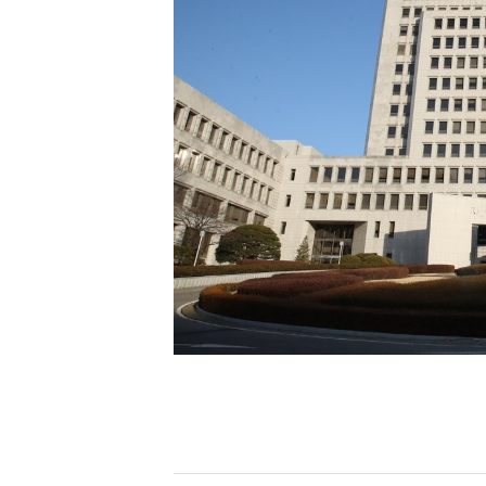
[할인50%] 한·미 투자 올인원 클래스
해외증시