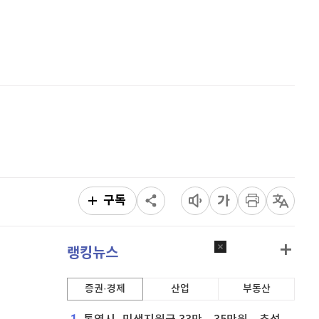
퀀텀
928
(
0.22%
)
홈
AI추천
이더리움 클래식
9,175
(
-0.16%
)
품
마켓이슈
특징주
이벤트
비트코인
91,444,000
(
-0.07%
)
％
구독
랭킹뉴스
증권·경제
산업
부동산
1