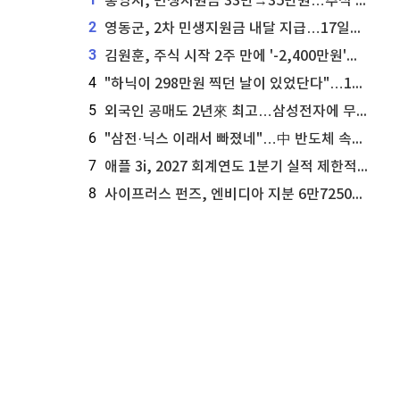
통영시, 민생지원금 33만→35만원…추석 전 푼다
2
영동군, 2차 민생지원금 내달 지급…17일부터 신청 접수
3
김원훈, 주식 시작 2주 만에 '-2,400만원'…"차 한 대 값 날렸다"
4
"하닉이 298만원 찍던 날이 있었단다"…100만 클릭 '전래동화' 정체
5
외국인 공매도 2년來 최고…삼성전자에 무슨일이 [B급기자의 B급리포트]
6
"삼전·닉스 이래서 빠졌네"…中 반도체 속사정 [B급기자의 B급리포트]
7
애플 3i, 2027 회계연도 1분기 실적 제한적 검토 통과
8
사이프러스 펀즈, 엔비디아 지분 6만7250주 매각