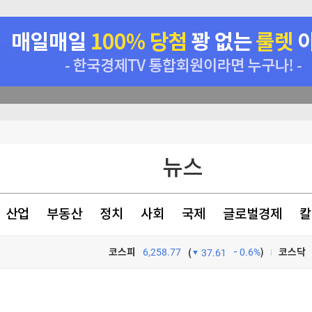
뉴스
천 점심메뉴
산업
부동산
정치
사회
국제
글로벌경제
칼
있었다
코스피
6,258.77
0.6%
)
코스닥
(
37.61
TV프로그램
와우