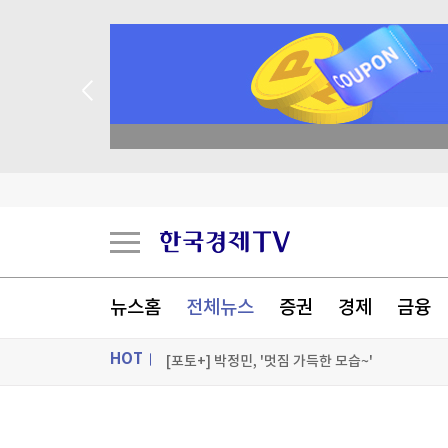
종목 무료 정밀 진단
[오늘의 운세] 8월 9일 띠별 운세
[오늘의 운세] 오늘 뭐 먹지?…8월 9일 띠별 추
[오늘의 운세] 2026년 8월 9일 별자리 운세
뉴스홈
전체뉴스
증권
경제
금융
5년 묵혀만 뒀는데 18% 수익…돈 몰려든 이유 
HOT
[포토+] 박정민, '멋짐 가득한 모습~'
"나야, '흑백요리사' 시즌3"
ON AIR
뉴스
[온에어] 경제전쟁 꾼 시즌3