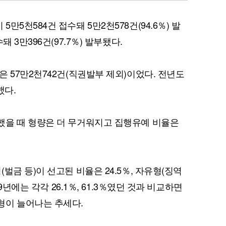
5천584건 접수돼 5만2천578건(94.6％) 발
 3만396건(97.7％) 발부됐다.
퀀텀
 57만2천742건(직권발부 제외)이었다. 전년도
이더리움 클래식
9
했다.
했을 때 형량은 더 무거워지고 집행유예 비율은
벌금 등)이 선고된 비율은 24.5％, 자유형(징역
19년에는 각각 26.1％, 61.3％였던 것과 비교하면
형이 늘어나는 추세다.