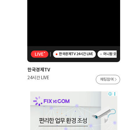
한국경제TV 24시간 LIVE
머니팜 모닝라이브 
한국경제TV
24시간 LIVE
채팅참여