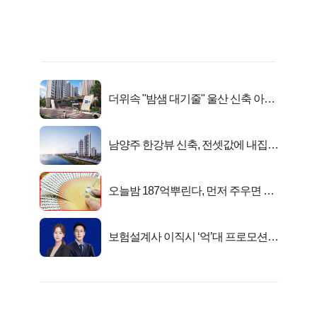
더위속 "밤샘 대기줄" 울산 신축 아파
트 오픈런 무슨일?
남양주 한강뷰 신축, 전셋값에 내집마
련!
오늘밤 187억뿌린다, 먼저 주우면 최
대1억..!
보험설계사 이직시 ‘억’대 프로모션!
키움에셋!