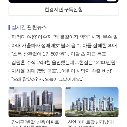
한경지면 구독신청
실시간
관련뉴스
'패러디 여왕' 이수지 "제 불찰이자 책임" 사과, 무슨 일
아내 가출하자 성매매女 불러 음주, 아들 살해한 30대
"소득 상관없이 1인 50만원"…이달 초 지급 목표
김원훈 주식 1억8천 올인했는데…현실은 '-2,400만원'
치사율 최대 75% '공포'…어린이 사망자 속출 '비상'
"오래 참았죠? 자, 오늘이 그날이에요.."
강서구 ‘반값’ 신축 아파트
천안 아파트값 난리났다!