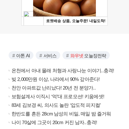
아톤 AI
서비스
와우넷
오늘장전략
온천에서 아내 몰래 처형과 사랑나눈 이야기..충격!
빚 2,000만원 이상, 나라에서 90% 갚아준다!
천안 아파트값 난리났다! 20년 전 분양가..
보험설계사 이직시 ‘억’대 프로모션! 키움에셋!
83세 김보경 씨, 의사도 놀란 ‘압도적 피지컬’
한반도를 흔든 28cm 남성의 비밀, 매일 밤 즐거워
나이 70살에 그곳이 20cm 커진 남자..충격!