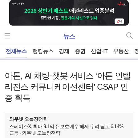
2
/
4
뉴스
홈
전체뉴스
랭킹뉴스
경제
증권
산업·IT
부동산
아톤, AI 채팅·챗봇 서비스 ‘아톤 인텔
리전스 커뮤니케이션센터’ CSAP 인
증 획득
와우넷
오늘장전략
스페이스X, 최대 9.1억주 보호예수 해제 우려 딛고 6.14%
급등 - 와우넷 오늘장전략