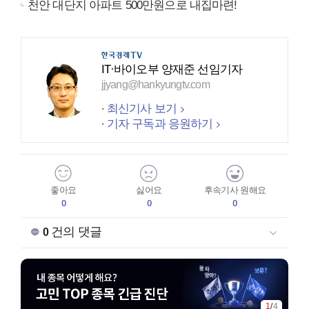
천안 대단지 아파트 500만원으로 내집마련!
IT·바이오부 양재준 선임기자
jjyang@hankyungtv.com
최신기사 보기
기자 구독과 응원하기
좋아요
싫어요
후속기사 원해요
0
0
0
건의 댓글
0
1
/
4