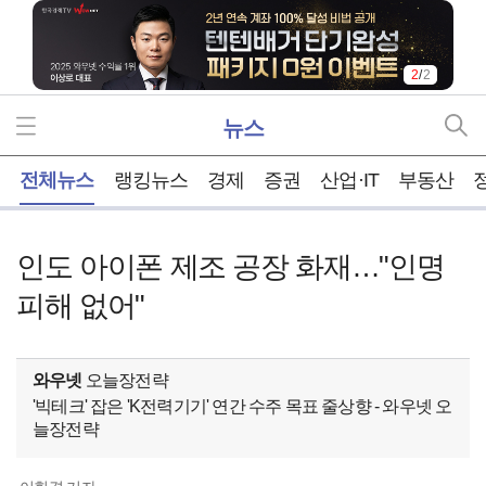
2
/
2
뉴스
홈
전체뉴스
랭킹뉴스
경제
증권
산업·IT
부동산
인도 아이폰 제조 공장 화재…"인명
피해 없어"
와우넷
오늘장전략
'빅테크' 잡은 'K전력기기' 연간 수주 목표 줄상향 - 와우넷 오
늘장전략