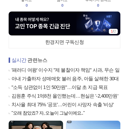
0
0
0
1
/
2
한경지면 구독신청
실시간
관련뉴스
'패러디 여왕' 이수지 "제 불찰이자 책임" 사과, 무슨 일
아내 가출하자 성매매女 불러 음주, 아들 살해한 30대
"소득 상관없이 1인 50만원"…이달 초 지급 목표
김원훈 주식 1억8천 올인했는데…현실은 '-2,400만원'
치사율 최대 75% '공포'…어린이 사망자 속출 '비상'
"오래 참았죠? 자, 오늘이 그날이에요.."