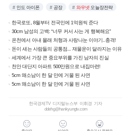
인도 아이폰
공장
와우넷
오늘장전략
한국로또, 8월부터 전국민에 1억원씩 준다
30cm 남성의 고백: “너무 커서 사는 게 행복해요”
온천에서 아내 몰래 처형과 사랑나눈 이야기..충격!
돈이 새는 사람들의 공통점... 재물운이 달라지는 이유
세계에서 가장 큰 중요부위를 가진 남자의 진실
천안 대단지 아파트 500만원으로 내집마련!
5cm 왜소남이 한 달 만에 거물 된 사연
5cm 왜소남이 한 달 만에 거물 된 사연
한국경제TV 디지털뉴스부 이휘경 기자
ddehg@hankyungtv.com
좋아요
싫어요
후속기사 원해요