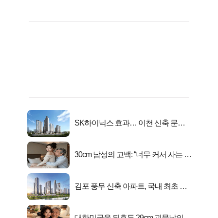
SK하이닉스 효과… 이천 신축 문의
급증!
30cm 남성의 고백: “너무 커서 사는 게
행복해요”
김포 풍무 신축 아파트, 국내 최초 반
값 분양..
대한민국을 뒤흔든 29cm 괴물남의