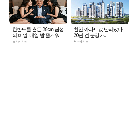
한반도를 흔든 28cm 남성
천안 아파트값 난리났다!
의 비밀, 매일 밤 즐거워
20년 전 분양가..
뉴스캐스트
뉴스캐스트