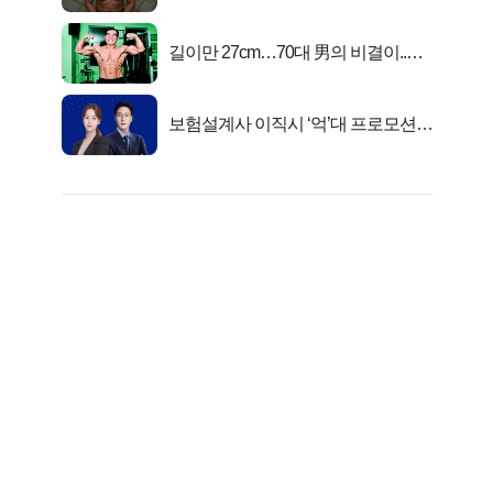
자의 진실
길이만 27cm…70대 男의 비결이..충
격!
보험설계사 이직시 ‘억’대 프로모션!
키움에셋!