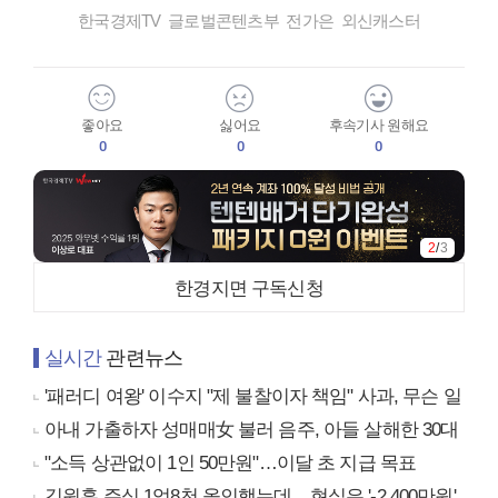
한국경제TV 글로벌콘텐츠부 전가은 외신캐스터
좋아요
싫어요
후속기사 원해요
0
0
0
2
/
3
한경지면 구독신청
실시간
관련뉴스
'패러디 여왕' 이수지 "제 불찰이자 책임" 사과, 무슨 일
아내 가출하자 성매매女 불러 음주, 아들 살해한 30대
"소득 상관없이 1인 50만원"…이달 초 지급 목표
김원훈 주식 1억8천 올인했는데…현실은 '-2,400만원'