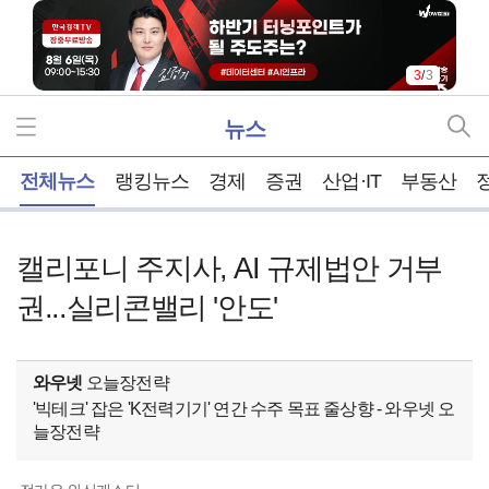
3
/
3
뉴스
홈
전체뉴스
랭킹뉴스
경제
증권
산업·IT
부동산
캘리포니 주지사, AI 규제법안 거부
권...실리콘밸리 '안도'
와우넷
오늘장전략
'빅테크' 잡은 'K전력기기' 연간 수주 목표 줄상향 - 와우넷 오
늘장전략