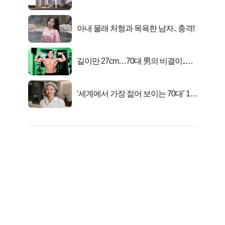
시작..
아내 몰래 처형과 목욕한 남자.. 충격!
길이만 27cm…70대 男의 비결이..충
격!
‘세계에서 가장 젊어 보이는 70대’ 1위
선정…