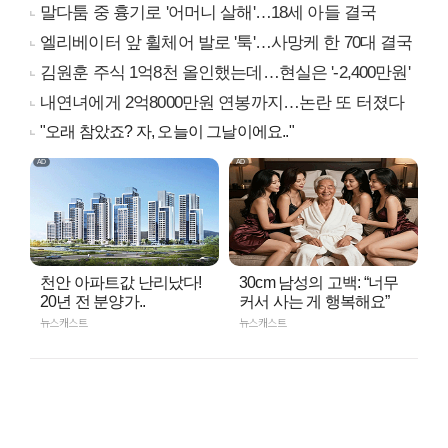
말다툼 중 흉기로 '어머니 살해'…18세 아들 결국
엘리베이터 앞 휠체어 발로 '툭'…사망케 한 70대 결국
김원훈 주식 1억8천 올인했는데…현실은 '-2,400만원'
내연녀에게 2억8000만원 연봉까지…논란 또 터졌다
"오래 참았죠? 자, 오늘이 그날이에요.."
천안 아파트값 난리났다!
30cm 남성의 고백: “너무
20년 전 분양가..
커서 사는 게 행복해요”
뉴스캐스트
뉴스캐스트