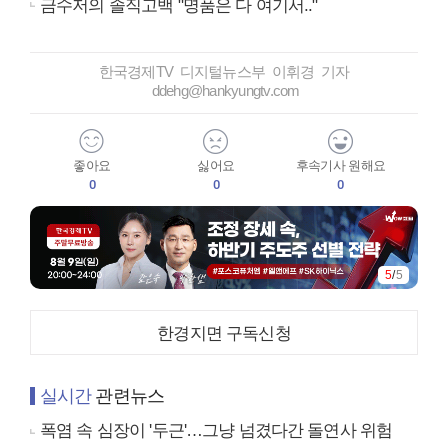
금수저의 솔직고백 "명품은 다 여기서.."
한국경제TV 디지털뉴스부 이휘경 기자
ddehg@hankyungtv.com
좋아요
싫어요
후속기사 원해요
0
0
0
5
/
5
한경지면 구독신청
실시간
관련뉴스
폭염 속 심장이 '두근'…그냥 넘겼다간 돌연사 위험