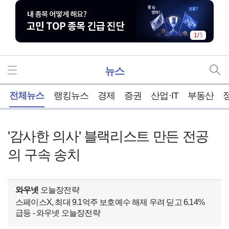
1
/
5
뉴스
홈
전체뉴스
랭킹뉴스
경제
증권
산업·IT
부동산
'감사한 의사' 블랙리스트 만든 전공
의 구속 송치
와우넷
오늘장전략
스페이스X, 최대 9.1억주 보호예수 해제 우려 딛고 6.14%
급등 - 와우넷 오늘장전략