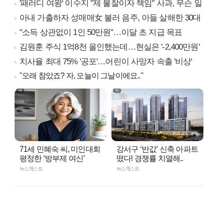
'패러디 여왕' 이수지 "제 불찰이자 책임" 사과, 무슨 일
아내 가출하자 성매매女 불러 음주, 아들 살해한 30대
"소득 상관없이 1인 50만원"…이달 초 지급 목표
김원훈 주식 1억8천 올인했는데…현실은 '-2,400만원'
치사율 최대 75% '공포'…어린이 사망자 속출 '비상'
"오래 참았죠? 자, 오늘이 그날이에요.."
71세 민혜숙 씨, 미인대회
강서구 ‘반값’ 신축 아파트
평정한 ‘방부제 여신’
떴다! 경쟁률 치열해..
뉴스캐스트
뉴스캐스트