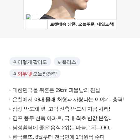
이렇게 팔아도
플리스
와우넷
오늘장전략
대한민국을 뒤흔든 29cm 괴물남의 진실
온천에서 아내 몰래 처형과 사랑나눈 이야기..충격!
삼성 반도체 옆, 고덕 신축 반드시 지금 사라!
김포 풍무 신축 아파트, 국내 최초 반값 분양..
남성활력에 좋은 음식 2위는 마늘, 1위는OO..
한국로또, 8월부터 전국민에 1억원씩 준다