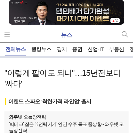
2
/
2
뉴스
홈
전체뉴스
랭킹뉴스
경제
증권
산업·IT
부동산
"이렇게 팔아도 되나"…15년전보다
'싸다'
이랜드 스파오 '착한가격 라인업' 출시
와우넷
오늘장전략
'빅테크' 잡은 'K전력기기' 연간 수주 목표 줄상향 - 와우넷 오
늘장전략