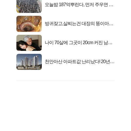
오늘밤 187억뿌린다, 먼저 주우면 최
대1억..!
방귀잦고,살찌는건 대장의 똥이아니
라??
나이 70살에 그곳이 20cm 커진 남자..
충격!
천안아산 아파트값 난리났다! 20년
전 분양가..