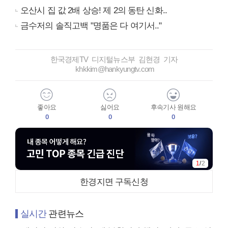
오산시 집 값 2배 상승! 제 2의 동탄 신화..
금수저의 솔직고백 "명품은 다 여기서.."
한국경제TV 디지털뉴스부 김현경 기자
khkkim@hankyungtv.com
좋아요
싫어요
후속기사 원해요
0
0
0
1
/
2
한경지면 구독신청
실시간
관련뉴스