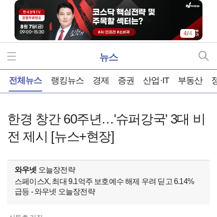
4
/
4
뉴스
홈
전체뉴스
랭킹뉴스
경제
증권
산업·IT
부동산
한경 창간 60주년…'슈퍼강국' 3대 비
전 제시 [뉴스+현장]
와우넷
오늘장전략
스페이스X, 최대 9.1억주 보호예수 해제 우려 딛고 6.14%
급등 - 와우넷 오늘장전략