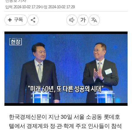
신동호 기자
2024-10-02 17:29
2024-10-02 17:29
입력
수정
구독
00:11
01:16
일반배속
한국경제신문이 지난 30일 서울 소공동 롯데호
텔에서 경제계와 정·관·학계 주요 인사들이 참석