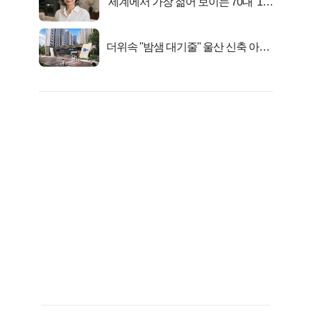
‘세계에서 가장 젊어 보이는 70대’ 1위
선정…
더위속 "밤샘 대기줄" 울산 신축 아파
트 오픈런 무슨일?