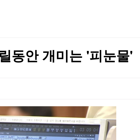
TV홈
무료방송
전체뉴스
등 고조
증권
파트너스
경제
종목핫라인
추천 상
산업
등 고조
경제
오늘의 
정치
생활경제
수익후기
국제
기업·CEO
이벤트
칼럼·연재
릴동안 개미는 '피눈물'
특집방송
전체 프로그램
채널/편성
지역별채널
)
편성표