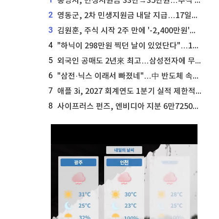
통영시, 민생지원금 33만→35만원…추석 전 푼다
2
영동군, 2차 민생지원금 내달 지급…17일부터 신청 접수
3
김원훈, 주식 시작 2주 만에 '-2,400만원'…"차 한 대 값 날렸다"
4
"하닉이 298만원 찍던 날이 있었단다"…100만 클릭 '전래동화' 정체
5
외국인 공매도 2년來 최고…삼성전자에 무슨일이 [B급기자의 B급리포트]
6
"삼전·닉스 이래서 빠졌네"…中 반도체 속사정 [B급기자의 B급리포트]
7
애플 3i, 2027 회계연도 1분기 실적 제한적 검토 통과
8
사이프러스 펀즈, 엔비디아 지분 6만7250주 매각