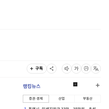
퀀텀
928
(
0.22%
)
홈
AI추천
이더리움 클래식
9,200
(
0.11%
)
품
마켓이슈
특징주
이벤트
비트코인
91,387,000
(
-0.14%
)
구독
랭킹뉴스
증권·경제
산업
부동산
1