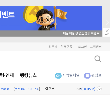
매일 매일 꽝 없는 룰렛 이벤트
비트코인
91,387,000
(
-0.14%
)
와우넷
한경구독
로그인
고객센터
이더리움
2,699,000
(
-0.15%
)
리플
1,471
(
0.27%
)
럼·연재
랭킹뉴스
지역별채널
편성표
비트코인 캐시
305,600
(
-0.23%
)
798.81
0.36%
)
이오스
896
(
-0.45%
)
(
2.86
비트코인 골드
1,313
(
-763.82%
)
넷
주식창