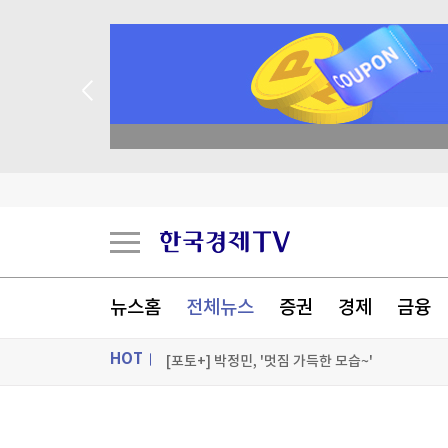
종목 무료 정밀 진단
스페인도 이탈리아 국경 검문 돌입…세우타발 갈
버핏 떠난 버크셔, 2분기 순익 2배로…현금 쌓기
중국, '전력난' 쿠바에 태양광 발전 키트 5천 대 기
뉴스홈
전체뉴스
증권
경제
금융
美 '셧다운 방지' 임시예산안 상원 통과…'유권자 
HOT
[포토+] 박정민, '멋짐 가득한 모습~'
"나야, '흑백요리사' 시즌3"
ON AIR
뉴스
[온에어] 이상로 - 텐텐배거 투자공식 시즌2