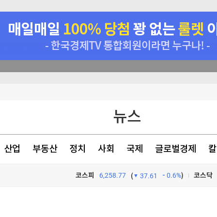
등 고조
뉴스
서 투자로 전환
증
산업
부동산
정치
사회
국제
글로벌경제
칼
ID법'은 좌절
코스피
6,258.77
0.6%
)
코스닥
(
37.61
TV프로그램
와우