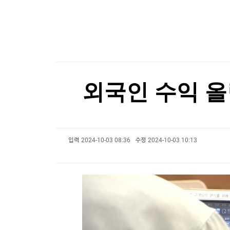
한국경제TV
뉴스홈
스페인도 이탈리아 국경 검문 돌입…세우타발 갈
머니팜 모닝라이브
증권
굿모닝 작전
금융
스페인도 이탈리아 국경 검문 돌입…세우타발 갈
오늘장 뭐사지?
부동산
[오후5시] 뉴스플러스
사회
온로드 (ON ROAD) 인사이트
글로벌경제
외국인 수익 올
랭킹뉴스
입력
2024-10-03 08:36
수정
2024-10-03 10:13
미네르바아카데미
증권 데이터
스페셜강의
특징주 뉴스
투자/재테크
매매신호 (랭킹100
부동산/세무
투자분석
산업
국내증시
[모집-3기-] 돈버는 트레이딩 투자 북클럽
환율