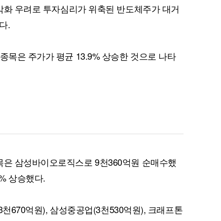
적 악화 우려로 투자심리가 위축된 반도체주가 대거
다.
퀀텀
종목은 주가가 평균 13.9% 상승한 것으로 나타
이더리움 클래식
9
목은 삼성바이오로직스로 9천360억원 순매수했
4% 상승했다.
3천670억원), 삼성중공업(3천530억원), 크래프톤