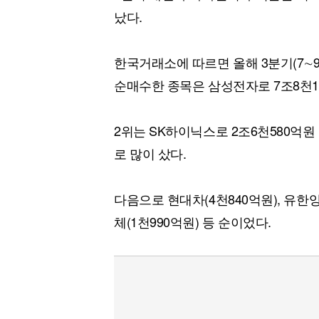
났다.
한국거래소에 따르면 올해 3분기(7∼
순매수한 종목은 삼성전자로 7조8천1
2위는 SK하이닉스로 2조6천580억원
로 많이 샀다.
다음으로 현대차(4천840억원), 유한양행
체(1천990억원) 등 순이었다.