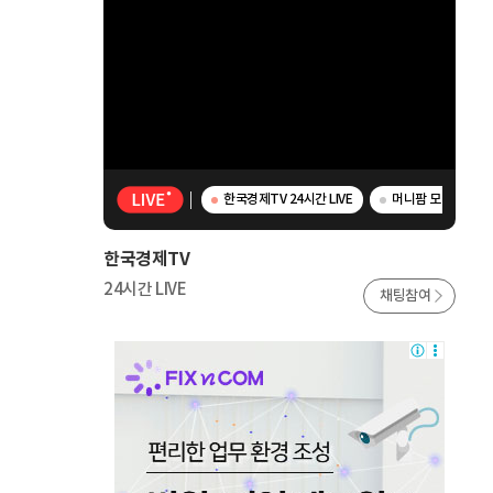
한국경제TV 24시간 LIVE
머니팜 모닝라이브 
한국경제TV
24시간 LIVE
채팅참여