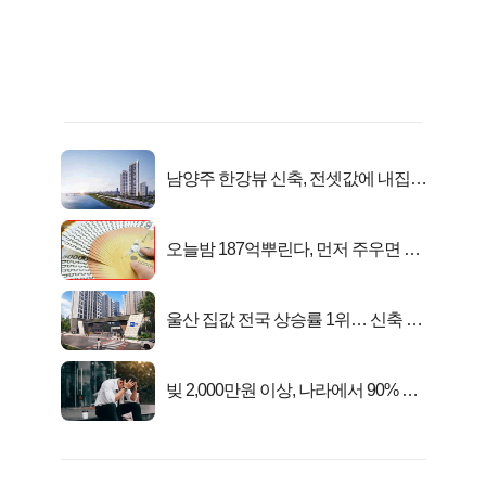
남양주 한강뷰 신축, 전셋값에 내집마
련!
오늘밤 187억뿌린다, 먼저 주우면 최
대1억..!
울산 집값 전국 상승률 1위… 신축 지
금 사라!
빚 2,000만원 이상, 나라에서 90% 갚
아준다!