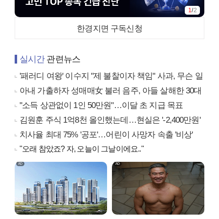
2
/
2
한경지면 구독신청
실시간
관련뉴스
'패러디 여왕' 이수지 "제 불찰이자 책임" 사과, 무슨 일
아내 가출하자 성매매女 불러 음주, 아들 살해한 30대
"소득 상관없이 1인 50만원"…이달 초 지급 목표
김원훈 주식 1억8천 올인했는데…현실은 '-2,400만원'
치사율 최대 75% '공포'…어린이 사망자 속출 '비상'
"오래 참았죠? 자, 오늘이 그날이에요.."