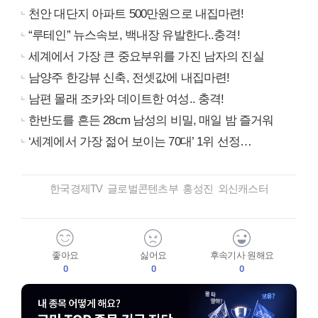
천안 대단지 아파트 500만원으로 내집마련!
“루테인” 뉴스속보, 백내장 유발한다..충격!
세계에서 가장 큰 중요부위를 가진 남자의 진실
남양주 한강뷰 신축, 전셋값에 내집마련!
남편 몰래 조카와 데이트한 여성.. 충격!
한반도를 흔든 28cm 남성의 비밀, 매일 밤 즐거워
‘세계에서 가장 젊어 보이는 70대’ 1위 선정…
한국경제TV 글로벌콘텐츠부 홍성진 외신캐스터
좋아요
싫어요
후속기사 원해요
0
0
0