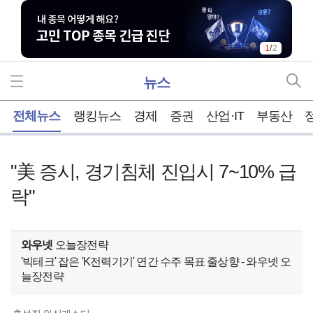
1
/
2
뉴스
홈
전체뉴스
랭킹뉴스
경제
증권
산업·IT
부동산
"美 증시, 경기침체 진입시 7~10% 급
락"
와우넷
오늘장전략
'빅테크' 잡은 'K전력기기' 연간 수주 목표 줄상향 - 와우넷 오
늘장전략