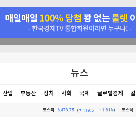
장→4장 줄여
주가량 앞당겨져
공급 계약
뉴스
산업
부동산
정치
사회
국제
글로벌경제
칼
장→4장 줄여
코스피
6,478.75
1.81%
)
코스닥
(
119.51
장→4장 줄여
TV프로그램
와우