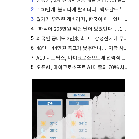
영동군, 2차 민생지원금 내달 지급…17일부터 신청 접수
2
'100만개' 불티나게 팔리더니...맥도날드 '충주찰옥수수버거' 돌연 판매 종료
3
월가가 우려한 레버리지, 한국이 아니었나...'상황 인식' 못한 아셴브레너의 추락
4
"하닉이 298만원 찍던 날이 있었단다"…100만 클릭 '전래동화' 정체
5
외국인 공매도 2년來 최고…삼성전자에 무슨일이 [B급기자의 B급리포트]
6
48만→44만원 목표가 낮추더니…"지금 사라, 70% 오른다"는 종목
7
A10 네트웍스, 마이크로소프트에 전략적 지분 워런트 발행
8
오픈AI, 마이크로소프트 AI 매출의 70% 차지할 전망