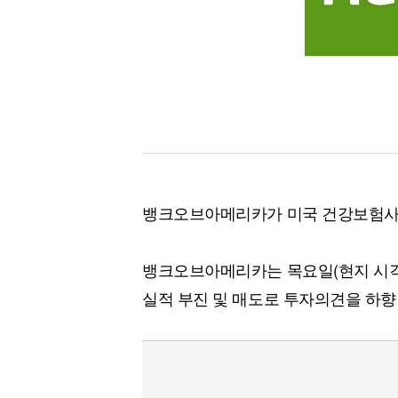
[할인50%] 한·미 투자 올인원 클래스
해외증시
뱅크오브아메리카가 미국 건강보험사
뱅크오브아메리카는 목요일(현지 시각
실적 부진 및 매도로 투자의견을 하향