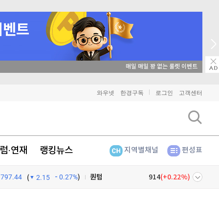
비트코인
91,684,000
(
0.02%
)
이더리움
2,706,000
(
1.42%
)
리플
매일 매일 꽝 없는 룰렛 이벤트
1,506
(
-0.53%
)
비트코인 캐시
304,300
(
0.03%
)
와우넷
한경구독
로그인
고객센터
이오스
896
(
-0.45%
)
비트코인 골드
1,313
(
-763.82%
)
럼·연재
랭킹뉴스
지역별채널
편성표
퀀텀
914
(
0.22%
)
797.44
0.27%
)
이더리움 클래식
9,255
(
0.43%
)
(
2.15
비트코인
91,684,000
(
0.02%
)
넷
주식창