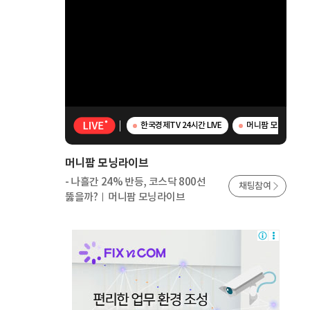
한국경제TV 24시간 LIVE
머니팜 모닝라이브 -
머니팜 모닝라이브
- 나흘간 24% 반등, 코스닥 800선
채팅참여
뚫을까?ㅣ머니팜 모닝라이브