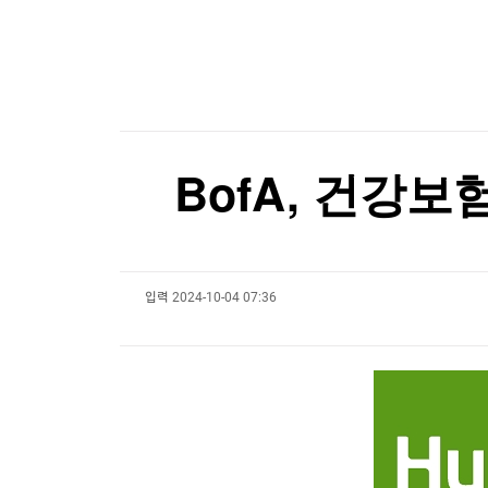
한국경제TV
뉴스홈
머니팜 모닝라이브
증권
굿모닝 작전
금융
오늘장 뭐사지?
부동산
[오후5시] 뉴스플러스
사회
온로드 (ON ROAD) 인사이트
글로벌경제
BofA, 건강보
랭킹뉴스
입력
2024-10-04 07:36
미네르바아카데미
증권 데이터
스페셜강의
특징주 뉴스
투자/재테크
매매신호 (랭킹100
부동산/세무
투자분석
산업
국내증시
[모집-3기-] 돈버는 트레이딩 투자 북클럽
환율