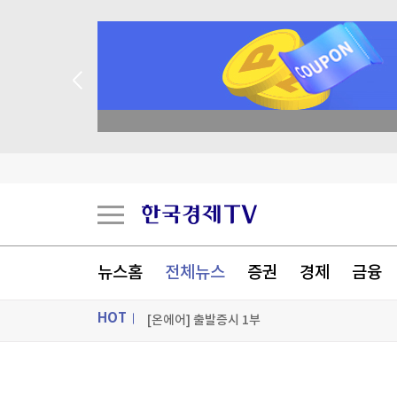
[AI픽] 노타, 문샷AI '키미 K3' 경량화…GPU 8
한화 세계불꽃축제 내달 5일 개최…작년보다 3
academy.co.kr
삼성 갤럭시 Z 폴드8·플립8 오늘 공식 출시
가온전선, 싱가포르 육상교통청 전력 케이블 첫 
[포토+] 박정민, '멋짐 가득한 모습~'
"나야, '흑백요리사' 시즌3"
뉴스홈
전체뉴스
증권
경제
금융
[온에어] 출발증시 1부
HOT
[AI픽] 노타, 문샷AI '키미 K3' 경량화…GPU 8
[AI픽] 노타, 문샷AI '키미 K3' 경량화…GPU 8
ON AIR
뉴스