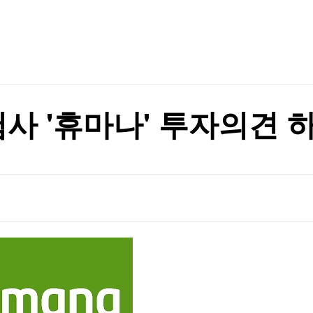
TV홈
무료방송
전체뉴스
증권
파트너스
경제
종목핫라인
추천 상
산업
경제
오늘의 
정치
생활경제
수익후기
국제
기업·CEO
이벤트
칼럼·연재
험사 '휴마나' 투자의견 
특집방송
전체 프로그램
채널/편성
지역별채널
)
편성표