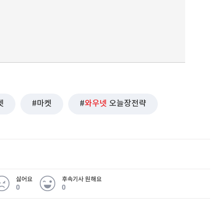
퀀텀
이더리움 클래식
9
켓
마켓
와우넷
오늘장전략
싫어요
후속기사 원해요
0
0