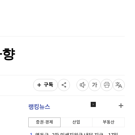
홈
AI추천
품
마켓이슈
특징주
이벤트
하향
구독
랭킹뉴스
증권·경제
산업
부동산
1