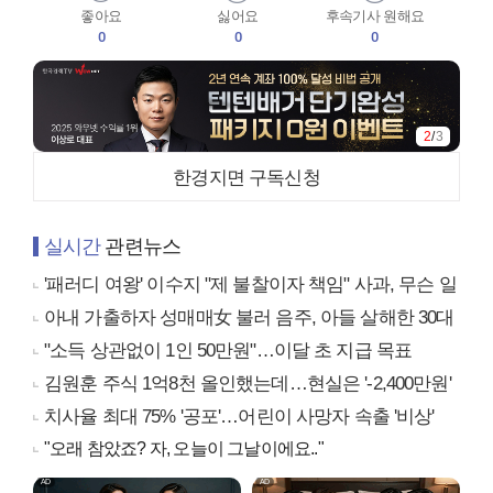
좋아요
싫어요
후속기사 원해요
0
0
0
2
/
3
한경지면 구독신청
실시간
관련뉴스
'패러디 여왕' 이수지 "제 불찰이자 책임" 사과, 무슨 일
아내 가출하자 성매매女 불러 음주, 아들 살해한 30대
"소득 상관없이 1인 50만원"…이달 초 지급 목표
김원훈 주식 1억8천 올인했는데…현실은 '-2,400만원'
치사율 최대 75% '공포'…어린이 사망자 속출 '비상'
"오래 참았죠? 자, 오늘이 그날이에요.."