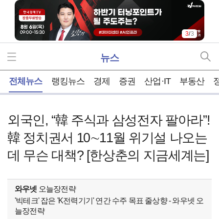
3
/
3
뉴스
홈
전체뉴스
랭킹뉴스
경제
증권
산업·IT
부동산
외국인, “韓 주식과 삼성전자 팔아라”!
韓 정치권서 10∼11월 위기설 나오는
데 무슨 대책? [한상춘의 지금세계는]
와우넷
오늘장전략
'빅테크' 잡은 'K전력기기' 연간 수주 목표 줄상향 - 와우넷 오
늘장전략