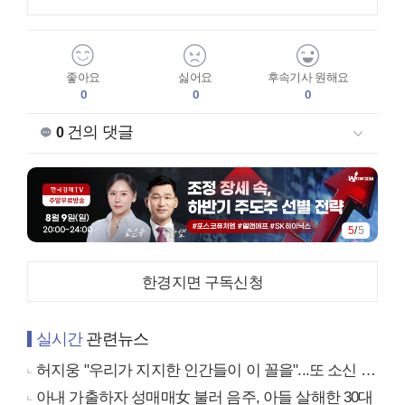
좋아요
싫어요
후속기사 원해요
0
0
0
건의 댓글
0
5
/
5
한경지면 구독신청
실시간
관련뉴스
허지웅 "우리가 지지한 인간들이 이 꼴을"...또 소신 발언
아내 가출하자 성매매女 불러 음주, 아들 살해한 30대