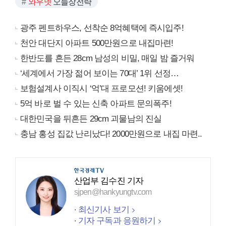
와우넷
오늘장전략
광주 펜트하우스, 선착순 8억혜택에 즉시입주!
천안 대단지 아파트 500만원으로 내집마련!
한반도를 흔든 28cm 남성의 비밀, 매일 밤 즐거워
‘세계에서 가장 젊어 보이는 70대’ 1위 선정…
보험설계사 이직시 ‘억’대 프로모션! 키움에셋!
5억 바로 벌 수 있는 신축 아파트 문의폭주!
대한민국을 뒤흔든 29cm 괴물남의 진실
충남 홍성 집값 난리났다! 2000만원으로 내집 마련..
산업부 김수진 기자
sjpen@hankyungtv.com
최신기사 보기
기자 구독과 응원하기