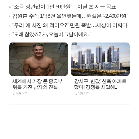
"소득 상관없이 1인 50만원"…이달 초 지급 목표
김원훈 주식 1억8천 올인했는데…현실은 '-2,400만원'
"우리 애 사진 왜 적어요?" 민원 폭발…세상이 어쩌다
"오래 참았죠? 자, 오늘이 그날이에요.."
세계에서 가장 큰 중요부
강서구 ‘반값’ 신축 아파트
위를 가진 남자의 진실
떴다! 경쟁률 치열해..
뉴스캐스트
뉴스캐스트