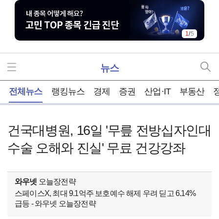
1
/
5
뉴스
홈
전체뉴스
랭킹뉴스
경제
증권
산업·IT
부동산
건국대병원, 16일 '무릎 전방십자인대
수술 오해와 진실' 무료 건강강좌
와우넷
오늘장전략
스페이스X, 최대 9.1억주 보호예수 해제 우려 딛고 6.14%
급등 - 와우넷 오늘장전략