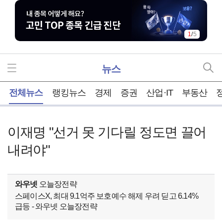
1
/
5
뉴스
홈
전체뉴스
랭킹뉴스
경제
증권
산업·IT
부동산
이재명 "선거 못 기다릴 정도면 끌어
내려야"
와우넷
오늘장전략
스페이스X, 최대 9.1억주 보호예수 해제 우려 딛고 6.14%
급등 - 와우넷 오늘장전략