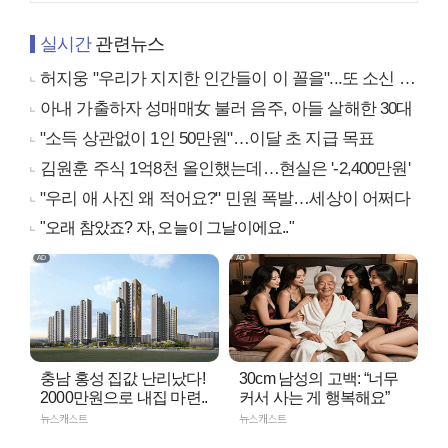
실시간
관련뉴스
허지웅 "우리가 지지한 인간들이 이 꼴을"...또 소신 발언
아내 가출하자 성매매女 불러 음주, 아들 살해한 30대
"소득 상관없이 1인 50만원"…이달 초 지급 목표
김원훈 주식 1억8천 올인했는데…현실은 '-2,400만원'
"우리 애 사진 왜 적어요?" 민원 폭발…세상이 어쩌다
"오래 참았죠? 자, 오늘이 그날이에요.."
충남 홍성 집값 난리났다!
30cm 남성의 고백: “너무
2000만원으로 내집 마련..
커서 사는 게 행복해요”
뉴스캐스트
뉴스캐스트