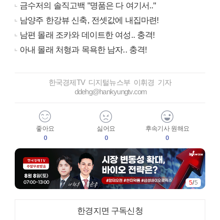
금수저의 솔직고백 "명품은 다 여기서.."
남양주 한강뷰 신축, 전셋값에 내집마련!
남편 몰래 조카와 데이트한 여성.. 충격!
아내 몰래 처형과 목욕한 남자.. 충격!
한국경제TV 디지털뉴스부 이휘경 기자
ddehg@hankyungtv.com
좋아요
싫어요
후속기사 원해요
0
0
0
5
/
5
한경지면 구독신청