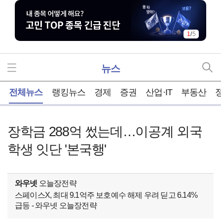
1
/
5
뉴스
홈
전체뉴스
랭킹뉴스
경제
증권
산업·IT
부동산
장학금 288억 썼는데…이공계 외국
학생 잇단 '본국행'
와우넷
오늘장전략
스페이스X, 최대 9.1억주 보호예수 해제 우려 딛고 6.14%
급등 - 와우넷 오늘장전략