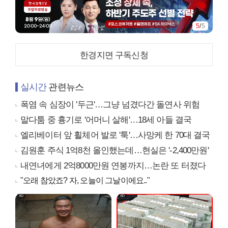
5
/
5
한경지면 구독신청
실시간
관련뉴스
폭염 속 심장이 '두근'…그냥 넘겼다간 돌연사 위험
말다툼 중 흉기로 '어머니 살해'…18세 아들 결국
엘리베이터 앞 휠체어 발로 '툭'…사망케 한 70대 결국
김원훈 주식 1억8천 올인했는데…현실은 '-2,400만원'
내연녀에게 2억8000만원 연봉까지…논란 또 터졌다
"오래 참았죠? 자, 오늘이 그날이에요.."