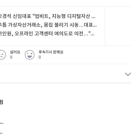
오경석 신임대표 "업비트, 지능형 디지털자산 플랫폼으로 도약"
투톱 가상자산거래소, 몸집 불리기 시동…대표 교체에 사업 분할까지
코인원, 오프라인 고객센터 여의도로 이전…"100% 사전 예약제"
싫어요
후속기사 원해요
0
0
험
엘리베이터 앞 휠체어 발로 '툭'…사망케 한 70대 결국
김원훈 주식 1억8천 올인했는데…현실은 '-2,400만원'