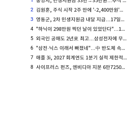
1
통영시, 민생지원금 33만→35만원…추석 전 푼다
2
김원훈, 주식 시작 2주 만에 '-2,400만원'…"차 한 대 값 날렸다"
3
영동군, 2차 민생지원금 내달 지급…17일부터 신청 접수
4
"하닉이 298만원 찍던 날이 있었단다"…100만 클릭 '전래동화' 정체
5
외국인 공매도 2년來 최고…삼성전자에 무슨일이 [B급기자의 B급리포트]
6
"삼전·닉스 이래서 빠졌네"…中 반도체 속사정 [B급기자의 B급리포트]
7
애플 3i, 2027 회계연도 1분기 실적 제한적 검토 통과
8
사이프러스 펀즈, 엔비디아 지분 6만7250주 매각