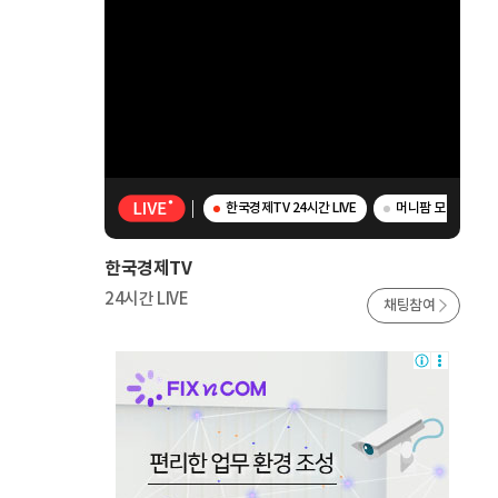
한국경제TV 24시간 LIVE
머니팜 모닝라이브 
한국경제TV
24시간 LIVE
채팅참여