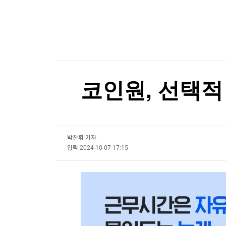
한국경제TV
뉴스홈
김민석, 강원·TK 경선서 '4%p차' 승리…누적득
머니팜 모닝라이브
증권
굿모닝 작전
금융
김민석, 강원·TK 경선서 '4%p차' 승리…누적득
오늘장 뭐사지?
부동산
[오후5시] 뉴스플러스
사회
온로드 (ON ROAD) 인사이트
글로벌경제
코인원, 선택적
랭킹뉴스
박찬휘 기자
미네르바아카데미
증권 데이터
입력
2024-10-07 17:15
스페셜강의
특징주 뉴스
투자/재테크
매매신호 (랭킹100
부동산/세무
투자분석
산업
국내증시
[모집-3기-] 돈버는 트레이딩 투자 북클럽
환율