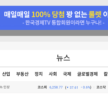
표는 박빙
뉴스
원 손실"
호르무즈 폐쇄"(종합)
산업
부동산
정치
사회
국제
글로벌경제
칼
9% 인상
코스피
6,258.77
0.6%
)
코스닥
(
37.61
TV프로그램
와우