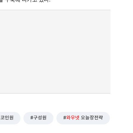
퀀텀
이더리움 클래식
9
코인원
구성원
와우넷
오늘장전략