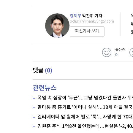
경제부
박찬휘 기자
pch8477@hankyungtv.com
최신기사 보기
좋아요
0
(0)
댓글
관련뉴스
폭염 속 심장이 '두근'…그냥 넘겼다간 돌연사 위
말다툼 중 흉기로 '어머니 살해'…18세 아들 결국