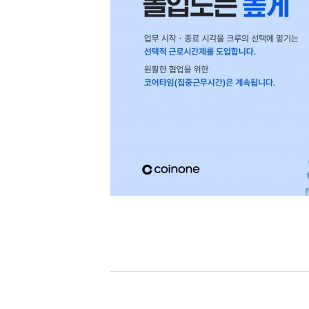
[할인50%] 한·미 투자 올인원 클래스
해외증시