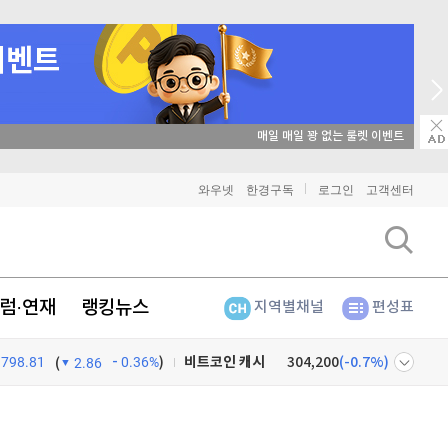
매일 매일 꽝 없는 룰렛 이벤트
비트코인
91,274,000
(
-0.26%
)
와우넷
한경구독
로그인
고객센터
이더리움
2,702,000
(
-0.04%
)
리플
1,457
(
-0.69%
)
럼·연재
랭킹뉴스
지역별채널
편성표
비트코인 캐시
304,200
(
-0.7%
)
798.81
0.36%
)
이오스
896
(
-0.45%
)
(
2.86
비트코인 골드
1,313
(
-763.82%
)
넷
주식창