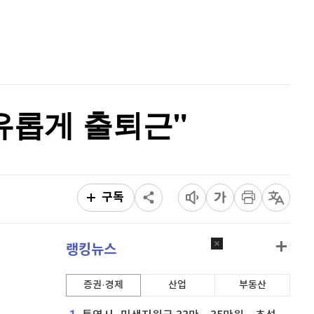
퀀텀
941
(
1.62%
)
홈
AI추천
이더리움 클래식
9,140
(
-0.55%
)
품
마켓이슈
특징주
이벤트
비트코인
91,274,000
(
-0.26%
)
유롭게 출퇴근"
구독
랭킹뉴스
증권·경제
산업
부동산