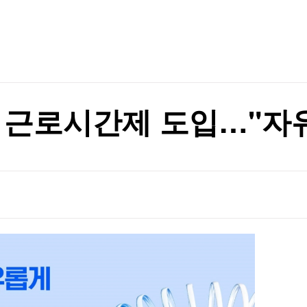
TV홈
무료방송
전체뉴스
표는 박빙
증권
파트너스
경제
종목핫라인
추천 상
산업
표는 박빙
경제
오늘의 
정치
생활경제
수익후기
국제
기업·CEO
이벤트
칼럼·연재
 근로시간제 도입…"자
특집방송
전체 프로그램
채널/편성
지역별채널
)
편성표