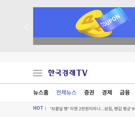
종목 무료 정밀 진단
김민석, 강원·TK 경선서 '4%p차' 승리…누적득
우크라, '40일 작전' 성공 선언…"러 물류망 17조
이란, 美에 병력철수·배상금 요구…"충족시까지 
뉴스홈
전체뉴스
증권
경제
금융
'보름달 빵' 이젠 2천원이라니...삼립, 빵값 평균 
HOT
[포토+] 박정민, '멋짐 가득한 모습~'
"나야, '흑백요리사' 시즌3"
ON AIR
뉴스
[온에어] 국고처 4부