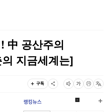
퀀텀
914
(
-0.66%
)
홈
AI추천
이더리움 클래식
9,155
(
0.6%
)
품
마켓이슈
특징주
이벤트
비트코인
91,756,000
(
-0.09%
)
! 中 공산주의
춘의 지금세계는]
구독
랭킹뉴스