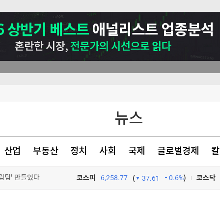
재
뉴스
화"
재검토 지시
산업
부동산
정치
사회
국제
글로벌경제
칼
팀' 만들었다 [분석+]
코스피
6,258.77
0.6%
)
코스닥
(
37.61
TV프로그램
와우