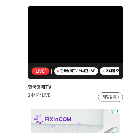
한국경제TV 24시간 LIVE
머니팜 모닝라이브 
한국경제TV
24시간 LIVE
채팅참여