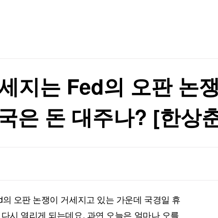
TV홈
무료방송
전체뉴스
재
증권
파트너스
경제
종목핫라인
추천 상
산업
재
경제
오늘의 
정치
생활경제
수익후기
국제
기업·CEO
이벤트
칼럼·연재
세지는 Fed의 오판 논쟁
특집방송
전체 프로그램
국은 돈 대주나? [한상
채널/편성
지역별채널
)
편성표
d의 오판 논쟁이 거세지고 있는 가운데 국경일 휴
 다시 열리게 되는데요. 과연 오늘은 얼마나 오를