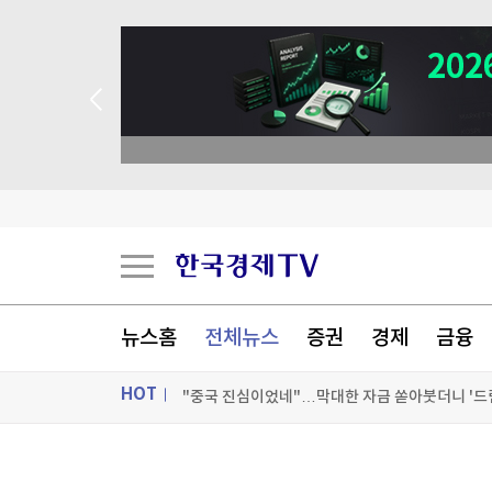
 애널리스트 업종 분석
EU, 러시아 군수산업 복합체 관계자 5명 추가 제
"푸틴, 전쟁 장기화 속 정보기관에 의존…통제 강
李대통령, 'ISA·주가누르기 방지' 개편안 질책…
뉴스홈
전체뉴스
증권
경제
금융
"중국 진심이었네"…막대한 자금 쏟아붓더니 '드림
HOT
[포토+] 박정민, '멋짐 가득한 모습~'
"나야, '흑백요리사' 시즌3"
ON AIR
뉴스
[온에어] 한경 글로벌마켓