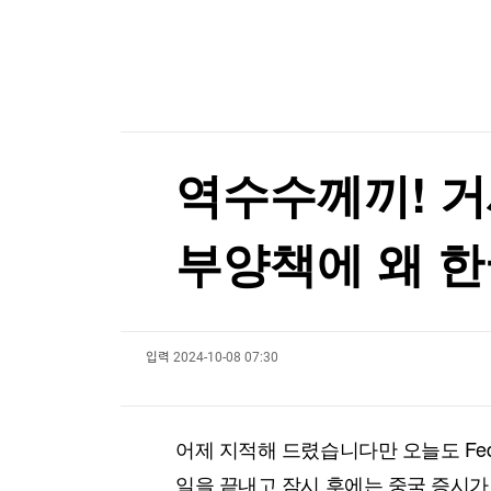
한국경제TV
뉴스홈
EU, 러시아 군수산업 복합체 관계자 5명 추가 제
머니팜 모닝라이브
증권
굿모닝 작전
금융
EU, 러시아 군수산업 복합체 관계자 5명 추가 제
오늘장 뭐사지?
부동산
[오후5시] 뉴스플러스
사회
온로드 (ON ROAD) 인사이트
글로벌경제
역수수께끼! 거
랭킹뉴스
부양책에 왜 한
미네르바아카데미
증권 데이터
입력
2024-10-08 07:30
스페셜강의
특징주 뉴스
투자/재테크
매매신호 (랭킹100
부동산/세무
투자분석
어제 지적해 드렸습니다만 오늘도 Fe
산업
국내증시
[모집-3기-] 돈버는 트레이딩 투자 북클럽
환율
일을 끝내고 잠시 후에는 중국 증시가