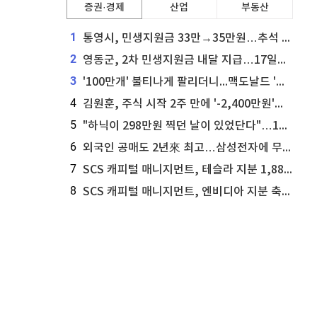
증권·경제
산업
부동산
1
통영시, 민생지원금 33만→35만원…추석 전 푼다
2
영동군, 2차 민생지원금 내달 지급…17일부터 신청 접수
3
'100만개' 불티나게 팔리더니...맥도날드 '충주찰옥수수버거' 돌연 판매 종료
4
김원훈, 주식 시작 2주 만에 '-2,400만원'…"차 한 대 값 날렸다"
5
"하닉이 298만원 찍던 날이 있었단다"…100만 클릭 '전래동화' 정체
6
외국인 공매도 2년來 최고…삼성전자에 무슨일이 [B급기자의 B급리포트]
7
SCS 캐피털 매니지먼트, 테슬라 지분 1,889주 추가 매수
8
SCS 캐피털 매니지먼트, 엔비디아 지분 축소...8,590주 매도