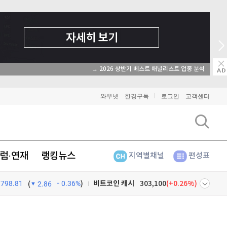
→ 온라인 투자교육은 미네르바아카데미 / minervaacademy.co.kr
비트코인
91,756,000
(
-0.09%
)
와우넷
한경구독
로그인
고객센터
이더리움
2,716,000
(
0.07%
)
리플
1,461
(
-1.74%
)
럼·연재
랭킹뉴스
지역별채널
편성표
비트코인 캐시
303,100
(
0.26%
)
798.81
0.36%
)
이오스
896
(
-0.45%
)
(
2.86
비트코인 골드
1,313
(
-763.82%
)
넷
주식창