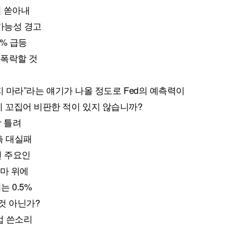
언 쏟아내
 가능성 경고
8% 급등
로 폭락할 것
퀀텀
믿지 마라”라는 얘기가 나올 정도로 Fed의 예측력이
이더리움 클래식
9
이 꼬집어 비판한 적이 있지 않습니까?
망 틀려
측 대실패
린 주요인
도마 위에
는 0.5%
 것 아닌가?
기법 쓴소리