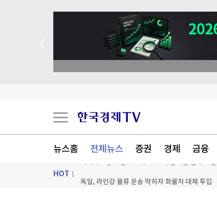
뉴스홈
전체뉴스
증권
경제
금융
세계최고령 도전 119세…"오래 살려면 일하고 
HOT
독일, 라인강 물류 운송 막히자 화물차 대체 투입
'전쟁 반대' 러 야당, 9월 총선 후보 못 내나
ON AIR
뉴스
팔란티어의 경고…스페이스X, 저점 찍었나[박신영