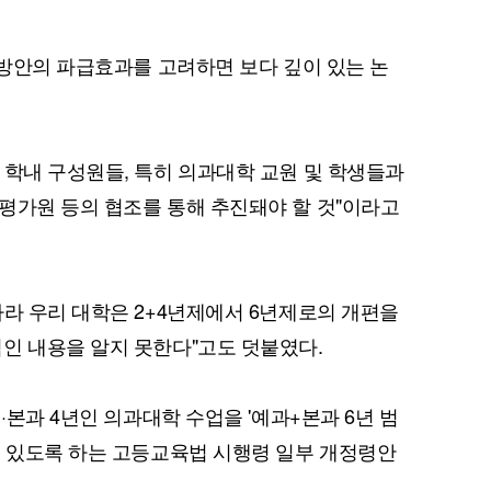
 방안의 파급효과를 고려하면 보다 깊이 있는 논
퀀텀
이더리움 클래식
9
 학내 구성원들, 특히 의과대학 교원 및 학생들과
평가원 등의 협조를 통해 추진돼야 할 것"이라고
따라 우리 대학은 2+4년제에서 6년제로의 개편을
인 내용을 알지 못한다"고도 덧붙였다.
·본과 4년인 의과대학 수업을 '예과+본과 6년 범
수 있도록 하는 고등교육법 시행령 일부 개정령안