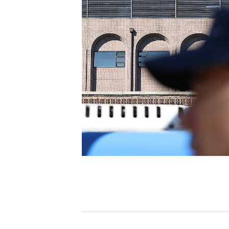
[할인50%] 한·미 투자 올인원 클래스
해외증시