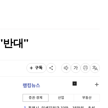
비트코인 캐시
303,000
(
0.23%
)
홈
AI추천
이오스
896
(
-0.45%
)
품
마켓이슈
특징주
이벤트
비트코인 골드
1,313
(
-763.82%
)
퀀텀
912
(
-0.44%
)
 "반대"
이더리움 클래식
9,130
(
0.05%
)
비트코인
91,262,000
(
-0.09%
)
구독
랭킹뉴스
증권·경제
산업
부동산
1