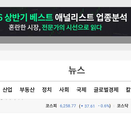
뉴스
산업
부동산
정치
사회
국제
글로벌경제
칼
건강하게 먹어라"
코스피
6,258.77
0.6%
)
코스닥
(
37.61
TV프로그램
와우
의 개장전 요것만]