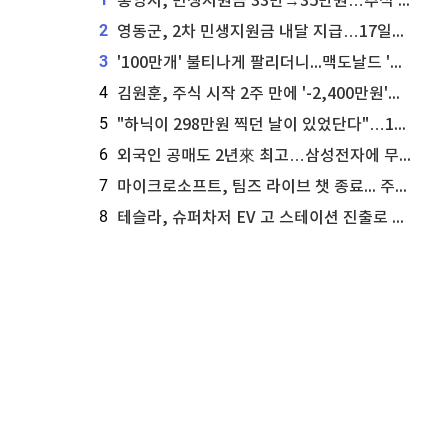
통영시, 민생지원금 33만→35만원…추석 전 푼다
2
영동군, 2차 민생지원금 내달 지급…17일부터 신청 접수
3
'100만개' 불티나게 팔리더니...맥도날드 '충주찰옥수수버거' 돌연 판매 종료
4
김원훈, 주식 시작 2주 만에 '-2,400만원'…"차 한 대 값 날렸다"
5
"하닉이 298만원 찍던 날이 있었단다"…100만 클릭 '전래동화' 정체
6
외국인 공매도 2년來 최고…삼성전자에 무슨일이 [B급기자의 B급리포트]
7
마이크로소프트, 팀즈 라이브 챗 종료... 주가는 상승세
8
테슬라, 슈퍼차저 EV 고 스테이션 진출로 주가 상승