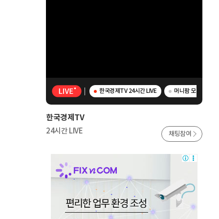
한국경제TV 24시간 LIVE
머니팜 모닝라이브 
한국경제TV
24시간 LIVE
채팅참여