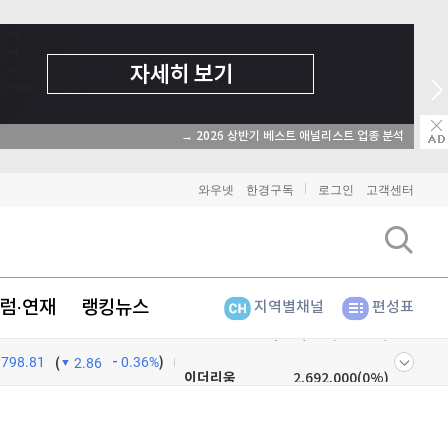
→ 2026 상반기 베스트 애널리스트 업종 분석
와우넷
한경구독
로그인
고객센터
럼·연재
랭킹뉴스
지역별채널
편성표
비트코인
91,262,000
(
-0.09%
)
798.81
0.36%
)
이더리움
2,692,000
(
0%
)
(
2.86
리플
1,432
(
-0.85%
)
넷
주식창