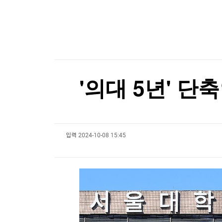
한국경제TV
뉴스홈
[포토+] 박정민, '멋짐 가득한 모습~'
머니팜 모닝라이브
증권
굿모닝 작전
금융
"나야, '흑백요리사' 시즌3"
오늘장 뭐사지?
부동산
[온에어] 더 워룸
[오후5시] 뉴스플러스
사회
온로드 (ON ROAD) 인사이트
글로벌경제
세계최고령 도전 119세…"오래 살려면 일하고 
'의대 5년' 단축
랭킹뉴스
세계최고령 도전 119세…"오래 살려면 일하고 
입력
2024-10-08 15:45
미네르바아카데미
증권 데이터
스페셜강의
특징주 뉴스
투자/재테크
매매신호 (랭킹100
부동산/세무
투자분석
산업
국내증시
[모집-3기-] 돈버는 트레이딩 투자 북클럽
환율