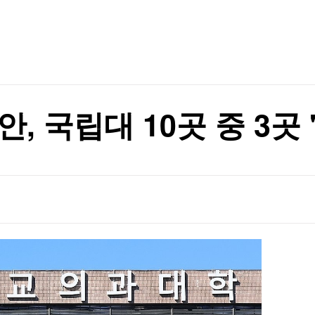
TV홈
무료방송
전체뉴스
증권
파트너스
경제
종목핫라인
추천 상
산업
경제
오늘의 
정치
생활경제
수익후기
국제
기업·CEO
이벤트
칼럼·연재
건강하게 먹어라"
안, 국립대 10곳 중 3곳
특집방송
건강하게 먹어라"
전체 프로그램
채널/편성
지역별채널
)
편성표