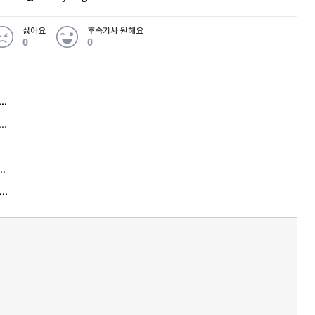
싫어요
후속기사 원해요
0
0
허지웅 "우리가 지지한 인간들이 이 꼴을"...또 소신 발언
아내 가출하자 성매매女 불러 음주, 아들 살해한 30대
김원훈 주식 1억8천 올인했는데…현실은 '-2,400만원'
"우리 애 사진 왜 적어요?" 민원 폭발…세상이 어쩌다