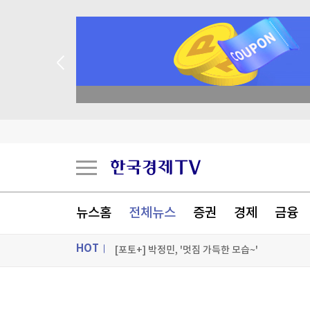
종목 무료 정밀 진단
美법원, 백악관 연회장 공사에 또 제동…트럼프 "
트럼프, 대법원 제동에도 '눈엣가시' 연준 이사 해
시장지배력 노린 오픈AI, 챗GPT 무료고객에 최
뉴스홈
전체뉴스
증권
경제
금융
'30년 난제' 자가염증질환 원인 '파이린' 활성화 
HOT
[포토+] 박정민, '멋짐 가득한 모습~'
"나야, '흑백요리사' 시즌3"
ON AIR
뉴스
[온에어] 경제전쟁 꾼 시즌3