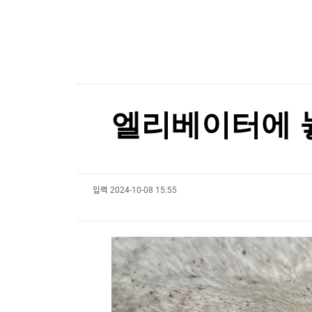
한국경제TV
뉴스홈
美법원, 백악관 연회장 공사에 또 제동…트럼프 "
머니팜 모닝라이브
증권
굿모닝 작전
금융
美법원, 백악관 연회장 공사에 또 제동…트럼프 "
오늘장 뭐사지?
부동산
[오후5시] 뉴스플러스
사회
온로드 (ON ROAD) 인사이트
글로벌경제
엘리베이터에 놓
랭킹뉴스
입력
2024-10-08 15:55
미네르바아카데미
증권 데이터
스페셜강의
특징주 뉴스
투자/재테크
매매신호 (랭킹100
부동산/세무
투자분석
산업
국내증시
[모집-3기-] 돈버는 트레이딩 투자 북클럽
환율