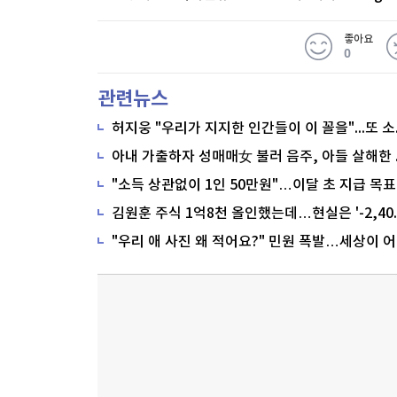
좋아요
0
관련뉴스
"소득 상관없이 1인 50만원"…이달 초 지급 목표