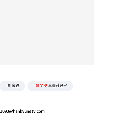
미술관
와우넷
오늘장전략
ht1093@hankyungtv.com