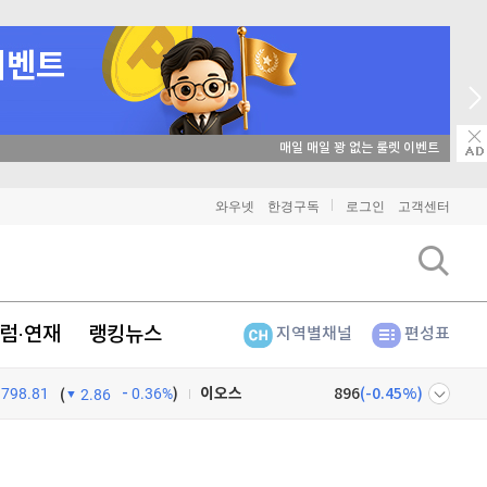
매일 매일 꽝 없는 룰렛 이벤트
비트코인
91,103,000
(
-0.27%
)
와우넷
한경구독
로그인
고객센터
이더리움
2,687,000
(
-0.19%
)
리플
1,427
(
-1.21%
)
럼·연재
랭킹뉴스
지역별채널
편성표
비트코인 캐시
302,600
(
0.1%
)
798.81
0.36%
)
이오스
896
(
-0.45%
)
(
2.86
비트코인 골드
1,313
(
-763.82%
)
넷
주식창