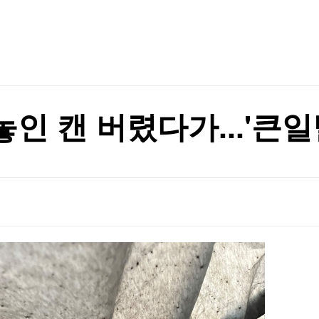
TV홈
무료방송
전체뉴스
정치적 판결"
증권
파트너스
경제
종목핫라인
추천 상
산업
정치적 판결"
경제
오늘의 
정치
생활경제
수익후기
국제
기업·CEO
이벤트
칼럼·연재
인 캔 버렸다가...'큰일
특집방송
전체 프로그램
채널/편성
지역별채널
)
편성표