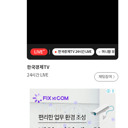
한국경제TV 24시간 LIVE
머니팜 모닝라이브 
한국경제TV
24시간 LIVE
채팅참여