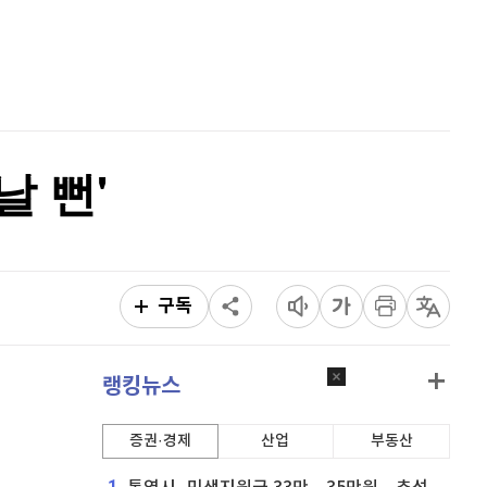
퀀텀
912
(
-0.44%
)
홈
AI추천
이더리움 클래식
9,105
(
-0.22%
)
품
마켓이슈
특징주
이벤트
비트코인
91,103,000
(
-0.27%
)
날 뻔'
구독
랭킹뉴스
증권·경제
산업
부동산
1