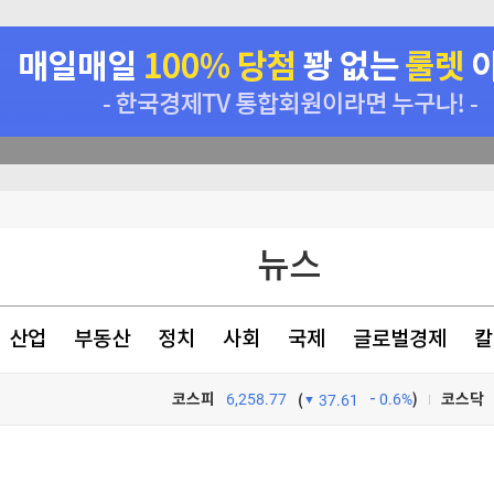
정치적 판결"
뉴스
임 재추진
신 모델 무한제공
산업
부동산
정치
사회
국제
글로벌경제
칼
원리 규명
코스피
6,258.77
0.6%
)
코스닥
(
37.61
TV프로그램
와우