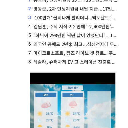
통영시, 민생지원금 33만→35만원…추석 전 푼다
2
영동군, 2차 민생지원금 내달 지급…17일부터 신청 접수
3
'100만개' 불티나게 팔리더니...맥도날드 '충주찰옥수수버거' 돌연 판매 종료
4
김원훈, 주식 시작 2주 만에 '-2,400만원'…"차 한 대 값 날렸다"
5
"하닉이 298만원 찍던 날이 있었단다"…100만 클릭 '전래동화' 정체
6
외국인 공매도 2년來 최고…삼성전자에 무슨일이 [B급기자의 B급리포트]
7
마이크로소프트, 팀즈 라이브 챗 종료... 주가는 상승세
8
테슬라, 슈퍼차저 EV 고 스테이션 진출로 주가 상승