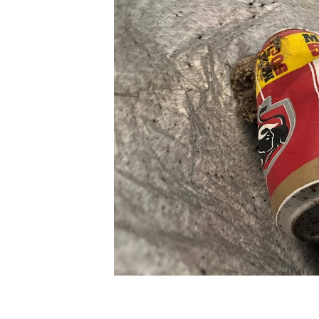
[할인50%] 한·미 투자 올인원 클래스
해외증시