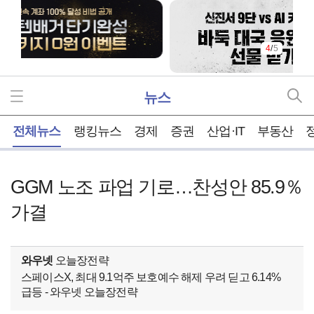
4
/
5
뉴스
홈
전체뉴스
랭킹뉴스
경제
증권
산업·IT
부동산
GGM 노조 파업 기로…찬성안 85.9％
가결
와우넷
오늘장전략
스페이스X, 최대 9.1억주 보호예수 해제 우려 딛고 6.14%
급등 - 와우넷 오늘장전략