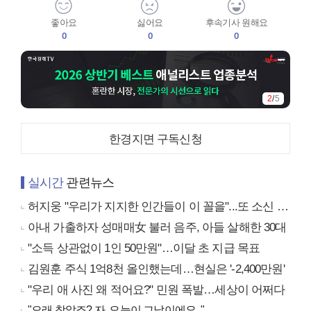
좋아요
싫어요
후속기사 원해요
0
0
0
2
/
5
한경지면 구독신청
실시간
관련뉴스
허지웅 "우리가 지지한 인간들이 이 꼴을"...또 소신 발언
아내 가출하자 성매매女 불러 음주, 아들 살해한 30대
"소득 상관없이 1인 50만원"…이달 초 지급 목표
김원훈 주식 1억8천 올인했는데…현실은 '-2,400만원'
"우리 애 사진 왜 적어요?" 민원 폭발…세상이 어쩌다
"오래 참았죠? 자, 오늘이 그날이에요.."