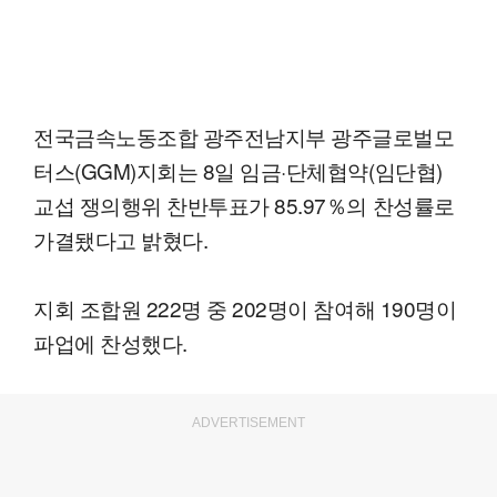
전국금속노동조합 광주전남지부 광주글로벌모
터스(GGM)지회는 8일 임금·단체협약(임단협)
교섭 쟁의행위 찬반투표가 85.97％의 찬성률로
가결됐다고 밝혔다.
지회 조합원 222명 중 202명이 참여해 190명이
파업에 찬성했다.
ADVERTISEMENT