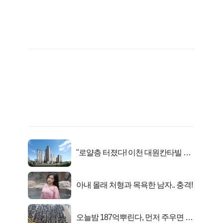
"로얄층 터졌다! 이천 대원칸타빌 잔
여세대 긴급 공개"
아내 몰래 처형과 목욕한 남자.. 충격!
오늘밤 187억뿌린다, 먼저 주우면 최