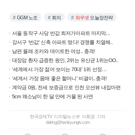
GGM 노조
회의
와우넷
오늘장전략
서울 동작구 사당 반값 최저가아파트 마지막...
강서구 ‘반값’ 신축 아파트 떴다! 경쟁률 치열해..
남편 몰래 조카와 데이트한 여성.. 충격!
대장암 환자 급증한 원인, 2위는 유산균 1위는OO..
‘세계에서 가장 젊어 보이는 70대’ 1위 선정…
‘세계서 가장 몸매 좋은 할머니’ 비결이..충격!
계약금 0원, 전세 보증금으로 인천 오션뷰 내집마련
5cm 왜소남이 한 달 만에 거물 된 사연
한국경제TV 디지털뉴스부 이휘경 기자
ddehg@hankyungtv.com