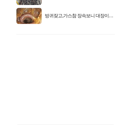
대1억..!
방귀잦고,가스참 장속보니 대장이아
니라..