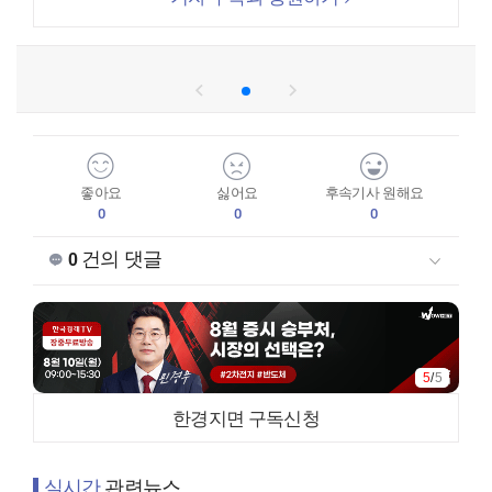
좋아요
싫어요
후속기사 원해요
0
0
0
건의 댓글
0
1
/
5
한경지면 구독신청
실시간
관련뉴스