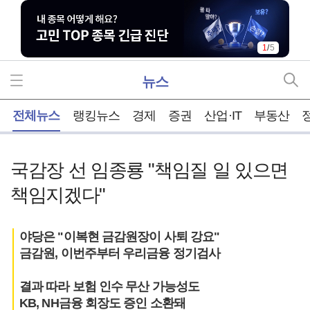
2
/
5
뉴스
홈
전체뉴스
랭킹뉴스
경제
증권
산업·IT
부동산
국감장 선 임종룡 "책임질 일 있으면
책임지겠다"
야당은 "이복현 금감원장이 사퇴 강요"
금감원, 이번주부터 우리금융 정기검사
결과 따라 보험 인수 무산 가능성도
KB, NH금융 회장도 증인 소환돼