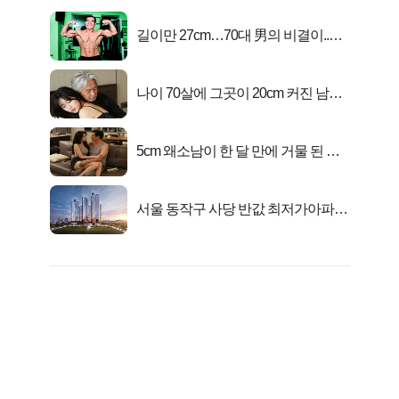
길이만 27cm…70대 男의 비결이..충
격!
나이 70살에 그곳이 20cm 커진 남자..
충격!
5cm 왜소남이 한 달 만에 거물 된 사
연
서울 동작구 사당 반값 최저가아파트
마지막...