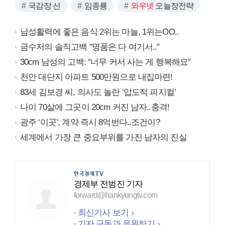
국감장 선
임종룡
와우넷
오늘장전략
남성활력에 좋은 음식 2위는 마늘, 1위는OO..
금수저의 솔직고백 "명품은 다 여기서.."
30cm 남성의 고백: “너무 커서 사는 게 행복해요”
천안 대단지 아파트 500만원으로 내집마련!
83세 김보경 씨, 의사도 놀란 ‘압도적 피지컬’
나이 70살에 그곳이 20cm 커진 남자..충격!
광주 ‘이곳’, 계약 즉시 8억번다..조건이?
세계에서 가장 큰 중요부위를 가진 남자의 진실
경제부 전범진 기자
forward@hankyungtv.com
최신기사 보기
기자 구독과 응원하기