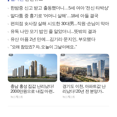
한밤중 신고 받고 출동했더니…5세 여아 '전신 타박상'
말다툼 중 흉기로 '어머니 살해'…18세 아들 결국
편의점 女사장 살해 시도한 30대男...직원·손님이 막아
유독 나만 모기 밥인 줄 알았더니...뜻밖의 결과
유산 아픔 2년 만에…김기리·문지인, 부모됐다
"오래 참았죠? 자, 오늘이 그날이에요.."
충남 홍성 집값 난리났다!
경기도 이천, 아파트값 난
2000만원으로 내집 마련..
리났다! 20년 전 분양가..
뉴스캐스트
뉴스캐스트