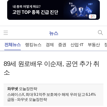
1
/
5
뉴스
홈
전체뉴스
랭킹뉴스
경제
증권
산업·IT
부동산
89세 원로배우 이순재, 공연 추가 취
소
와우넷
오늘장전략
스페이스X, 최대 9.1억주 보호예수 해제 우려 딛고 6.14%
급등 - 와우넷 오늘장전략