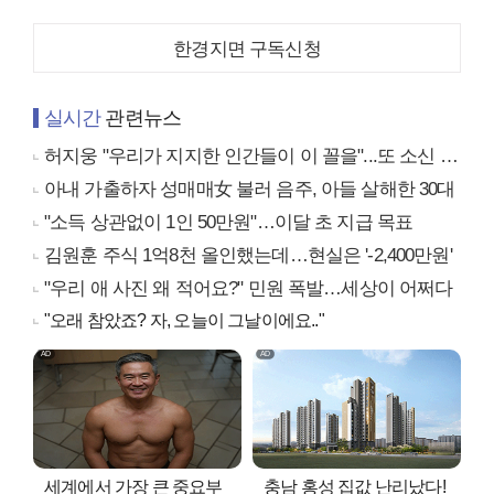
한경지면 구독신청
실시간
관련뉴스
허지웅 "우리가 지지한 인간들이 이 꼴을"...또 소신 발언
아내 가출하자 성매매女 불러 음주, 아들 살해한 30대
"소득 상관없이 1인 50만원"…이달 초 지급 목표
김원훈 주식 1억8천 올인했는데…현실은 '-2,400만원'
"우리 애 사진 왜 적어요?" 민원 폭발…세상이 어쩌다
"오래 참았죠? 자, 오늘이 그날이에요.."
세계에서 가장 큰 중요부
충남 홍성 집값 난리났다!