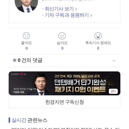
최신기사 보기
기자 구독과 응원하기
좋아요
싫어요
후속기사 원해요
0
0
0
건의 댓글
0
2
/
3
한경지면 구독신청
실시간
관련뉴스