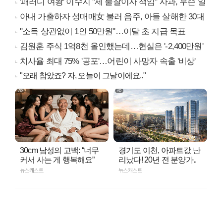
'패러디 여왕' 이수지 "제 불찰이자 책임" 사과, 무슨 일
아내 가출하자 성매매女 불러 음주, 아들 살해한 30대
"소득 상관없이 1인 50만원"…이달 초 지급 목표
김원훈 주식 1억8천 올인했는데…현실은 '-2,400만원'
치사율 최대 75% '공포'…어린이 사망자 속출 '비상'
"오래 참았죠? 자, 오늘이 그날이에요.."
30cm 남성의 고백: “너무
경기도 이천, 아파트값 난
커서 사는 게 행복해요”
리났다! 20년 전 분양가..
뉴스캐스트
뉴스캐스트