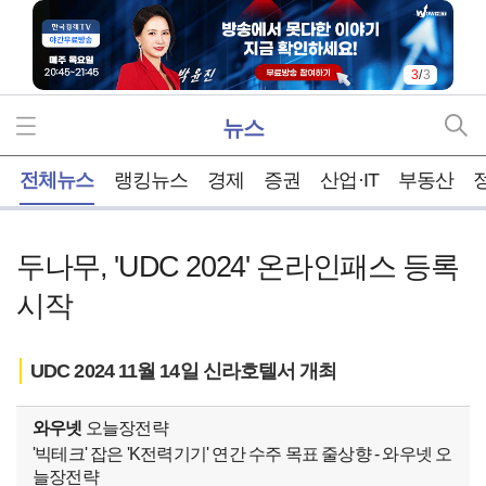
3
/
3
뉴스
홈
전체뉴스
랭킹뉴스
경제
증권
산업·IT
부동산
두나무, 'UDC 2024' 온라인패스 등록
시작
UDC 2024 11월 14일 신라호텔서 개최
와우넷
오늘장전략
'빅테크' 잡은 'K전력기기' 연간 수주 목표 줄상향 - 와우넷 오
늘장전략