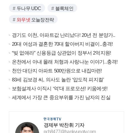
두나무 UDC
블록체인
와우넷
오늘장전략
경기도 이천, 아파트값 난리났다! 20년 전 분양가..
20대 여성과 결혼한 70대 할아버지 비결이..충격!
“빚 없애라” 신용등급 상관없이 정부서 2억지원!
온천에서 아내 몰래 처형과 사랑나눈 이야기..충격!
천안 대단지 아파트 500만원으로 내집마련!
83세 김보경 씨, 의사도 놀란 ‘압도적 피지컬’
보험설계사 이직시 ‘억’대 프로모션! 키움에셋!
세계에서 가장 큰 중요부위를 가진 남자의 진실
경제부 박찬휘 기자
pch8477@hankyungtv.com