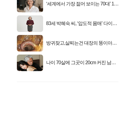
‘세계에서 가장 젊어 보이는 70대’ 1위
선정…
83세 박혜숙 씨, ‘압도적 몸매’ 다이어
트 신 등극
방귀잦고,살찌는건 대장의 똥이아니
라??
나이 70살에 그곳이 20cm 커진 남자..
충격!